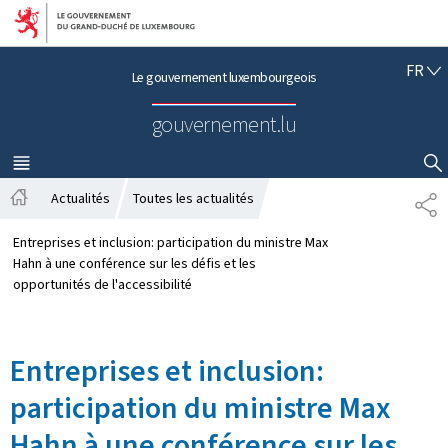
Aller au menu principal
Aller au contenu
F
FR
Le gouvernement luxembourgeois
R
A
gouvernement.lu
N
Ç
A
MENU
PRINCIPAL
AFFICHER / MASQUER LA RECHERCHE
I
Actualités
Toutes les actualités
P
S
A
A
c
R
Entreprises et inclusion: participation du ministre Max
c
T
Hahn à une conférence sur les défis et les
u
A
opportunités de l'accessibilité
e
G
i
E
l
Entreprises et inclusion:
participation du ministre Max
Hahn à une conférence sur les