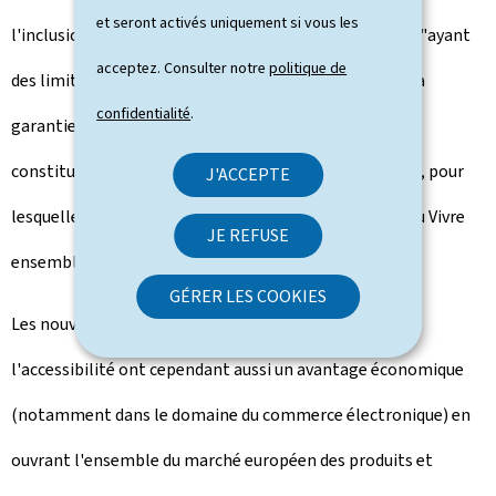
et seront activés uniquement si vous les
l'inclusion des personnes en situation de handicap, ou "ayant
acceptez. Consulter notre
politique de
des limitations fonctionnelles" dans la vie sociale et la
confidentialité
.
garantie d'une vie aussi indépendante que possible
constituent des priorités claires de la politique sociale, pour
J'ACCEPTE
lesquelles le ministère de la Famille, des Solidarités, du Vivre
JE REFUSE
ensemble et de l'Accueil s'engage sans relâche.
GÉRER LES COOKIES
Les nouvelles exigences légales dans le domaine de
l'accessibilité ont cependant aussi un avantage économique
(notamment dans le domaine du commerce électronique) en
ouvrant l'ensemble du marché européen des produits et