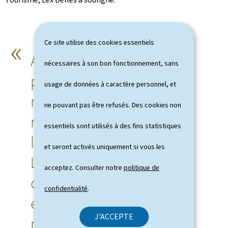
Ce site utilise des cookies essentiels
Avec ce second appel à
nécessaires à son bon fonctionnement, sans
projets, nous confirmons
usage de données à caractère personnel, et
notre engagement à
ne pouvant pas être refusés. Des cookies non
renforcer l'écosystème de
essentiels sont utilisés à des fins statistiques
la cybersécurité au
et seront activés uniquement si vous les
Luxembourg. La
acceptez. Consulter notre
politique de
cybersécurité est un pilier
confidentialité
.
essentiel pour l'avenir de
J'ACCEPTE
notre économie, et ce