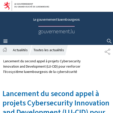
Aller au menu principal
Aller au contenu
Le gouvernement luxembourgeois
gouvernement.lu
MENU
PRINCIPAL
AFFICHER / MASQUER LA RECHERCHE
Actualités
Toutes les actualités
P
A
A
c
R
Lancement du second appel à projets Cybersecurity
c
T
Innovation and Development (LU-CID) pour renforcer
u
A
l'écosystème luxembourgeois de la cybersécurité
e
G
i
E
l
Lancement du second appel à
projets Cybersecurity Innovation
and Development (LU-CID) pour