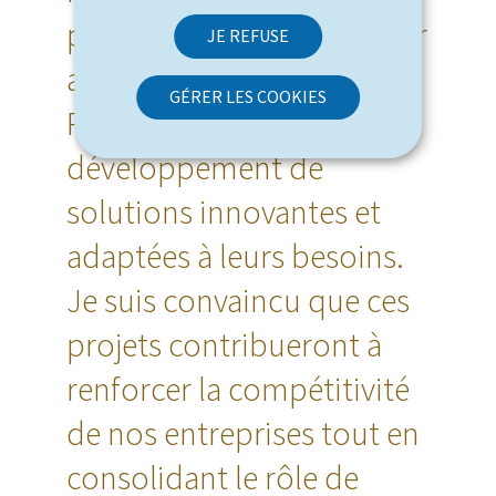
programme vise à soutenir
JE REFUSE
activement nos start-up et
GÉRER LES COOKIES
PME dans le
développement de
solutions innovantes et
adaptées à leurs besoins.
Je suis convaincu que ces
projets contribueront à
renforcer la compétitivité
de nos entreprises tout en
consolidant le rôle de