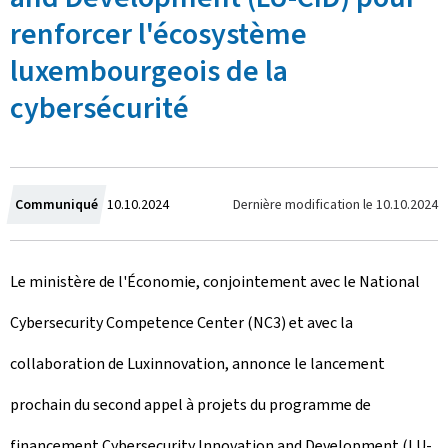
renforcer l'écosystème
luxembourgeois de la
cybersécurité
C
Dernière modification le
10.10.2024
Communiqué
10.10.2024
r
Le ministère de l'Économie, conjointement avec le
National
é
Cybersecurity Competence Center
(NC3) et avec la
e
collaboration de Luxinnovation, annonce le lancement
l
prochain du second appel à projets du programme de
e
financement
Cybersecurity Innovation and Development
(LU-