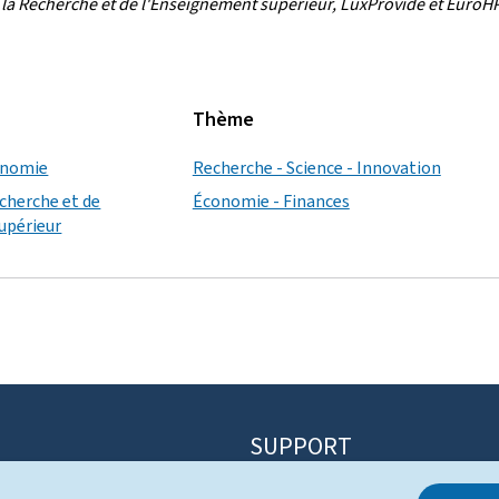
la Recherche et de l'Enseignement supérieur,
LuxProvid
e et EuroH
Thème
conomie
Recherche - Science - Innovation
echerche et de
Économie - Finances
upérieur
SUPPORT