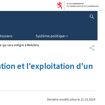
AFFICHER / MASQUER LA RECHERCHE
SYSTÈME POLITIQUE
Dossiers
Système politique
e qui sera intégré à MeluXina
P
A
R
T
ion et l'exploitation d'un
A
G
E
Dernière modification le
21.10.2024