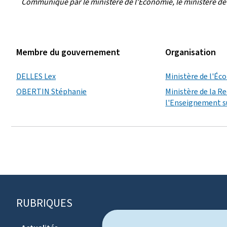
Communiqué par le ministère de l'Économie, le ministère de 
Membre du gouvernement
Organisation
DELLES Lex
Ministère de l'É
OBERTIN Stéphanie
Ministère de la R
l'Enseignement s
RUBRIQUES
P
i