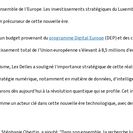
'ensemble de l'Europe. Les investissements stratégiques du Luxemb
n précurseur de cette nouvelle ère.
c un budget provenant du
programme
Digital Europe
(DEP) et des 
stissement total de l'Union européenne s'élevant à 8,5 millions d'e
sme, Lex Delles a souligné l'importance stratégique de cette réali
tégie numérique, notamment en matière de données, d'intelligenc
ons dès aujourd'hui à la révolution quantique qui se profile. Cet
me un acteur clé dans cette nouvelle ère technologique, avec des 
, Stéphanie Obertin, a ajouté: "Dans son ensemble, la recherche l