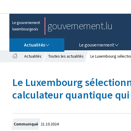
gouvernement.lu
Le gouvernement
luxembourgeois
ACTUALITÉS
LE GOUVERNEMENT
Actualités
Le gouvernement
Actualités
Toutes les actualités
Le Luxembourg sélectionn
A
c
c
Le Luxembourg sélectionné
u
e
calculateur quantique qui
i
l
C
Communiqué
21.10.2024