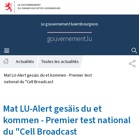
Aller au menu principal
Aller au contenu
Le gouvernement luxembourgeois
gouvernement.lu
MENU
PRINCIPAL
AFFICHER / MASQUER LA RECHERCHE
Actualités
Toutes les actualités
P
A
A
c
R
Mat LU-Alert gesäis du et kommen - Premier test
c
T
national du "Cell Broadcast
u
A
e
G
i
E
Mat LU-Alert gesäis du et
l
kommen - Premier test national
du "Cell Broadcast