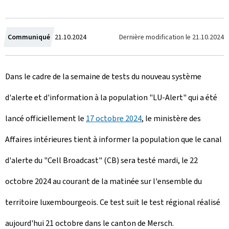
C
Dernière modification le
21.10.2024
Communiqué
21.10.2024
r
Dans le cadre de la semaine de tests du nouveau système
é
d'alerte et d'information à la population "
LU-Alert"
qui a été
e
lancé officiellement le
17 octobre 2024
, le ministère des
l
Affaires intérieures tient à informer la population que le canal
e
d'alerte du "
Cell Broadcast
" (CB) sera testé mardi, le 22
octobre 2024 au courant de la matinée sur l'ensemble du
territoire luxembourgeois. Ce test suit le test régional réalisé
aujourd'hui 21 octobre dans le canton de Mersch.