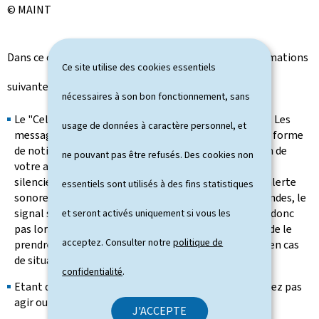
© MAINT
Dans ce contexte, nous tenons à vous fournir les informations
Ce site utilise des cookies essentiels
suivantes:
nécessaires à son bon fonctionnement, sans
Le "
Cell Broadcast"
est un canal d'alerte très intrusif. Les
usage de données à caractère personnel, et
messages transmis par "
Cell Broadcast
" prennent la forme
de notifications prioritaires qui s'affichent sur l'écran de
ne pouvant pas être refusés. Des cookies non
votre appareil mobile même si celui-ci est en mode
silencieux ou verrouillé, et sont accompagnés d'une alerte
essentiels sont utilisés à des fins statistiques
sonore ainsi que d'une vibration. Après quelques secondes, le
signal sonore s'arrête de lui-même. Ne vous effrayez donc
et seront activés uniquement si vous les
pas lors de la réception du message d'alerte. Il suffit de le
acceptez. Consulter notre
politique de
prendre comme un exercice pour être mieux préparé en cas
de situation réelle.
confidentialité
.
Etant donné qu'il s'agit d'une alerte test, vous ne devez pas
agir ou adopter un comportement particulier.
J'ACCEPTE