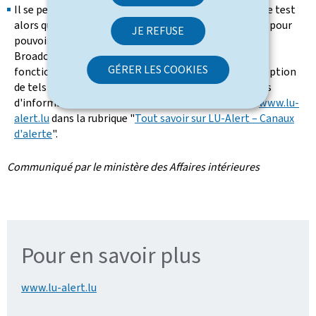
Il se peut que vous ne receviez pas le message d'alerte test
alors que vous vous trouvez au Luxembourg. En effet, pour
JE REFUSE
pouvoir recevoir des messages transmis par
"Cell
Broadcast"
, votre appareil mobile doit être à jour et
GÉRER LES COOKIES
fonctionner sous une version compatible avec la réception
de tels messages par le système "L
U-Alert
". Pour plus
d'informations, veuillez vous renseigner sur le site
www.lu-
alert.lu
dans la rubrique "
Tout savoir sur LU-Alert – Canaux
d'alerte
".
Communiqué par le ministère des Affaires intérieures
Pour en savoir plus
www.lu-alert.lu