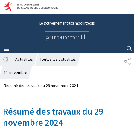
Aller au menu principal
Aller au contenu
Le gouvernement luxembourgeois
gouvernement.lu
MENU
PRINCIPAL
AFFICHER / MASQUER LA RECHERCHE
Actualités
Toutes les actualités
P
A
A
c
R
11-novembre
c
T
u
A
Résumé des travaux du 29 novembre 2024
e
G
i
E
l
Résumé des travaux du 29
novembre 2024