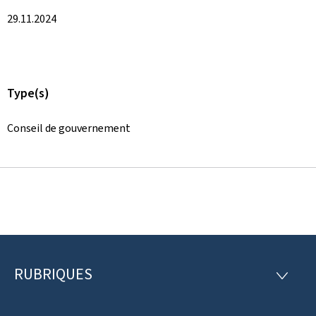
29.11.2024
Type(s)
Conseil de gouvernement
RUBRIQUES
P
R
U
i
B