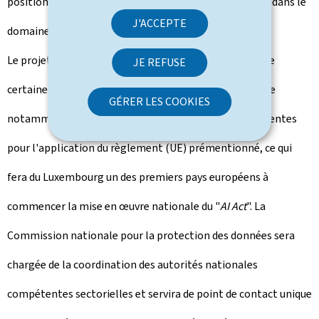
position de l'Union européenne comme un des leaders dans le
J'ACCEPTE
domaine de l'IA.
Le projet de loi prémentionné entend mettre en œuvre
JE REFUSE
certaines dispositions dudit règlement (UE), et désigne
GÉRER LES COOKIES
notamment, au niveau national, les autorités compétentes
pour l'application du règlement (UE) prémentionné, ce qui
fera du Luxembourg un des premiers pays européens à
commencer la mise en œuvre nationale du "
AI Act
". La
Commission nationale pour la protection des données sera
chargée de la coordination des autorités nationales
compétentes sectorielles et servira de point de contact unique