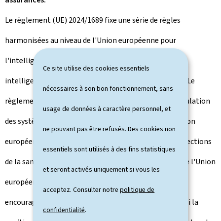
Le règlement (UE) 2024/1689 fixe une série de règles
harmonisées au niveau de l'Union européenne pour
l'intelligence artificielle, visant ainsi à garantir une
Ce site utilise des cookies essentiels
intelligence artificielle fiable et centrée sur l'humain. Le
nécessaires à son bon fonctionnement, sans
règlement (UE) 2024/1689 assure en outre la libre circulation
usage de données à caractère personnel, et
des systèmes d'intelligence artificielle au sein de l'Union
ne pouvant pas être refusés. Des cookies non
européenne tout en prévoyant un niveau élevé de protections
essentiels sont utilisés à des fins statistiques
de la santé, à la sécurité et aux droits fondamentaux de l'Union
et seront activés uniquement si vous les
européenne. Finalement, le règlement (UE) entend
acceptez. Consulter notre
politique de
encourager l'innovation et l'emploi, et consolider ainsi la
confidentialité
.