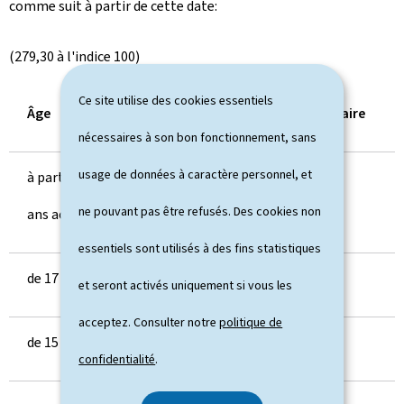
comme suit à partir de cette date:
(279,30 à l'indice 100)
Ce site utilise des cookies essentiels
Âge
Taux mensuel
Taux horaire
nécessaires à son bon fonctionnement, sans
usage de données à caractère personnel, et
à partir de 18
2.637,79
15,2473
ne pouvant pas être refusés. Des cookies non
ans accomplis
essentiels sont utilisés à des fins statistiques
de 17 à 18 ans
2.110,23
12,1979
et seront activés uniquement si vous les
acceptez. Consulter notre
politique de
de 15 à 17 ans
1.978,34
11,4355
confidentialité
.