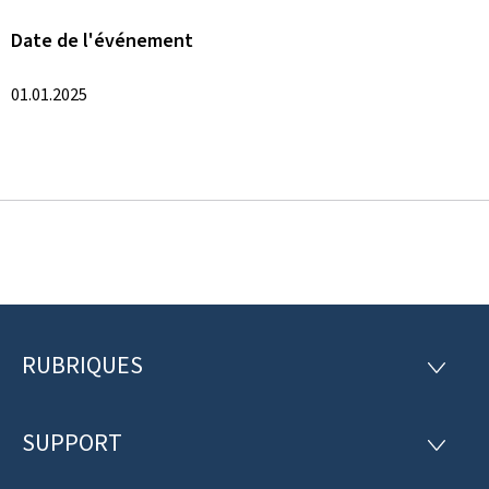
Date de l'événement
01.01.2025
RUBRIQUES
P
R
U
i
B
R
SUPPORT
e
S
I
U
Q