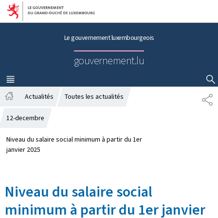
Aller au menu principal
Aller au contenu
Le gouvernement luxembourgeois
gouvernement.lu
MENU
PRINCIPAL
AFFICHER / MASQUER LA RECHERCHE
Actualités
Toutes les actualités
P
A
A
c
R
12-decembre
c
T
u
A
Niveau du salaire social minimum à partir du 1er
e
G
janvier 2025
i
E
l
Niveau du salaire social
minimum à partir du 1er janvier