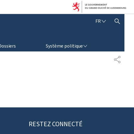
F
FR
AFFICHER / MASQUER LA RECHERCHE
R
A
N
SYSTÈME POLITIQUE
Ç
Dossiers
Système politique
A
I
P
S
A
R
T
A
G
E
RESTEZ CONNECTÉ