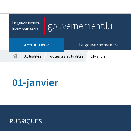
gouvernement.lu
Le gouvernement
luxembourgeois
ACTUALITÉS
LE GOUVERNEMENT
Actualités
Le gouvernement
Actualités
Toutes les actualités
01-janvier
A
c
c
01-janvier
u
e
i
l
RUBRIQUES
P