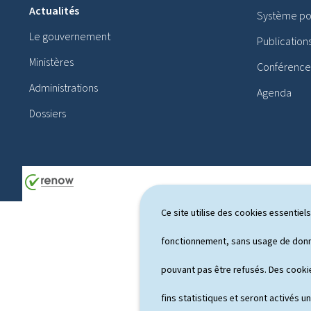
i
Actualités
Système pol
e
Le gouvernement
Publication
d
Ministères
Conférences
d
Administrations
Agenda
e
Dossiers
p
a
g
e
Ce site utilise des cookies essentie
fonctionnement, sans usage de donné
pouvant pas être refusés. Des cookie
fins statistiques et seront activés u