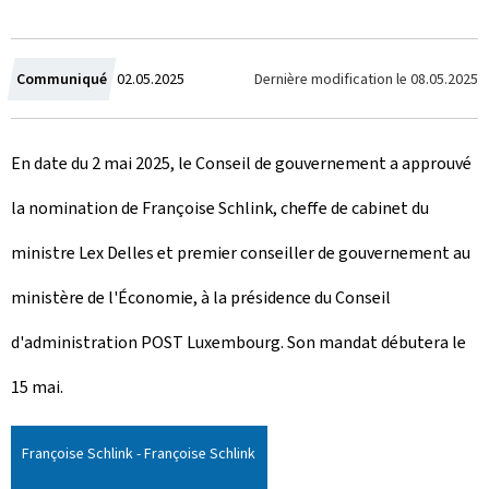
C
Dernière modification le
08.05.2025
Communiqué
02.05.2025
r
En date du 2 mai 2025, le Conseil de gouvernement a approuvé
é
la nomination de Françoise Schlink, cheffe de cabinet du
e
ministre Lex Delles et premier conseiller de gouvernement au
l
ministère de l'Économie, à la présidence du Conseil
e
d'administration POST Luxembourg. Son mandat débutera le
15 mai.
Françoise Schlink - Françoise Schlink