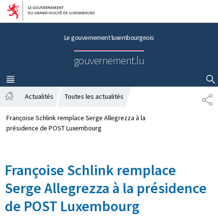
Aller au menu principal
Aller au contenu
Le gouvernement luxembourgeois
gouvernement.lu
MENU
PRINCIPAL
AFFICHER / MASQUER LA RECHERCHE
Actualités
Toutes les actualités
P
A
A
c
R
Françoise Schlink remplace Serge Allegrezza à la
c
T
présidence de POST Luxembourg
u
A
e
G
i
E
Françoise Schlink remplace
l
Serge Allegrezza à la présidence
de POST Luxembourg