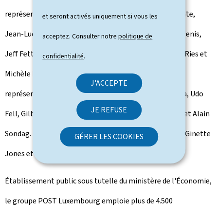
représentants de l'État de: Françoise Schlink, présidente,
et seront activés uniquement si vous les
Jean-Luc Kamphaus, vice-président, ainsi que Sandra Denis,
acceptez. Consulter notre
politique de
Jeff Fettes, Steve Fritz, Jean Olinger, Anne-Catherine Ries et
confidentialité
.
Michèle Bley, qui rejoint aussi le Conseil. Du côté des
J'ACCEPTE
représentants du personnel, on compte Pierre Da Silva, Udo
JE REFUSE
Fell, Gilbert Goergen, Raymond Juchem, Axel Ludwig, et Alain
Sondag. Enfin, les administrateurs indépendants sont Ginette
GÉRER LES COOKIES
Jones et Jean-Marc Ueberecken.
Établissement public sous tutelle du ministère de l'Économie,
le groupe POST Luxembourg emploie plus de 4.500