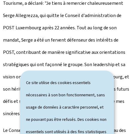
Tourisme, a déclaré: "Je tiens à remercier chaleureusement
Serge Allegrezza, qui quitte le Conseil d'administration de
POST Luxembourg après 22 années. Tout au long de son
mandat, Serge a été un fervent défenseur des intérêts de
POST, contribuant de manière significative aux orientations
stratégiques qui ont façonné le groupe. Son leadership et sa
vision ont été de véritables atouts pour POST Luxembourg, et
Ce site utilise des cookies essentiels
son héritage continuera d'inspirer l'entreprise dans ses futurs
nécessaires à son bon fonctionnement, sans
défis et succès. Au nom du gouvernement, je lui adresse mes
usage de données à caractère personnel, et
sincères remerciements."
ne pouvant pas être refusés. Des cookies non
Le Conseil d'administration est ainsi composé, au niveau des
essentiels sont utilisés à des fins statistiques