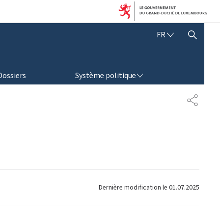
F
FR
AFFICHER / MASQUER LA RECHERCHE
R
A
N
SYSTÈME POLITIQUE
Ç
Dossiers
Système politique
A
I
P
S
A
R
T
A
G
E
Dernière modification le
01.07.2025