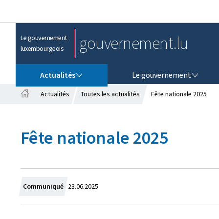
gouvernement.lu
Le gouvernement
luxembourgeois
ACTUALITÉS
LE GOUVERNEMENT
Actualités
Le gouvernement
Actualités
Toutes les actualités
Fête nationale 2025
A
c
c
Fête nationale 2025
u
e
i
l
C
Communiqué
23.06.2025
r