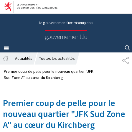
Aller au menu principal
Aller au contenu
Le gouvernement luxembourgeois
gouvernement.lu
MENU
PRINCIPAL
AFFICHER / MASQUER LA RECHERCHE
Actualités
Toutes les actualités
P
A
A
c
R
Premier coup de pelle pour le nouveau quartier "JFK
c
T
Sud Zone A" au cœur du Kirchberg
u
A
e
G
i
E
Premier coup de pelle pour le
l
nouveau quartier "JFK Sud Zone
A" au cœur du Kirchberg