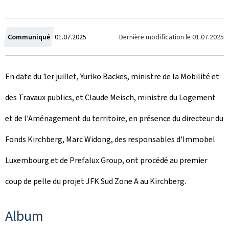
C
Dernière modification le
01.07.2025
Communiqué
01.07.2025
r
En date du 1er juillet, Yuriko Backes, ministre de la Mobilité et
é
des Travaux publics, et Claude Meisch, ministre du Logement
e
et de l'Aménagement du territoire, en présence du directeur du
l
Fonds Kirchberg, Marc Widong, des responsables d'Immobel
e
Luxembourg et de Prefalux Group, ont procédé au premier
coup de pelle du projet JFK Sud Zone A au Kirchberg.
Album