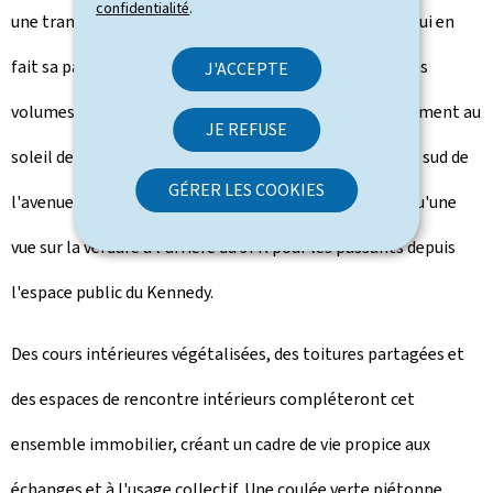
confidentialité
.
une transition douce entre deux échelles urbaines, ce qui en
fait sa particularité. L'implantation perpendiculaire des
J'ACCEPTE
volumes par rapport à l'avenue Kennedy permet également au
JE REFUSE
soleil de percer entre les immeubles et d'offrir un côté sud de
GÉRER LES COOKIES
l'avenue Kennedy partiellement ensoleillé de même qu'une
vue sur la verdure à l'arrière du JFK pour les passants depuis
l'espace public du Kennedy.
Des cours intérieures végétalisées, des toitures partagées et
des espaces de rencontre intérieurs compléteront cet
ensemble immobilier, créant un cadre de vie propice aux
échanges et à l'usage collectif. Une coulée verte piétonne