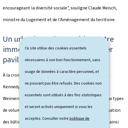
encourageant la diversité sociale", souligne Claude Meisch,
ministre du Logement et de l'Aménagement du territoire.
Un urbanisme de transition entre
immeubles modernes et quartier
Ce site utilise des cookies essentiels
pavillonnaire
nécessaires à son bon fonctionnement, sans
usage de données à caractère personnel, et
À la croisée d'un front dense le long de l'avenue John F.
ne pouvant pas être refusés. Des cookies non
Kennedy et des maisons individuelles du quartier de
essentiels sont utilisés à des fins statistiques
Weimershof, JFK Sud A doit se faire une place entre deux types
et seront activés uniquement si vous les
de volumétries bien différents. C'est pourquoi l'organisation
acceptez. Consulter notre
politique de
des bâtiments suit une gradation en hauteur, assurant ainsi