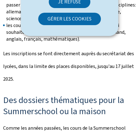
JE REFUSE
passer une épreuve d'ajournement en septembre (disciplines:
allemand, anglais, français, mathématiques, biologie,
sciences naturelles, chimie, physique et autres);
GÉRER LES COOKIES
les cours de remise à niveau s'adressent aux élèves qui
souhaitent combler leurs lacunes (disciplines: allemand,
anglais, français, mathématiques).
Les inscriptions se font directement auprès du secrétariat des
lycées, dans la limite des places disponibles, jusqu'au 17 juillet
2025.
Des dossiers thématiques pour la
Summerschool
ou la maison
Comme les années passées, les cours de la
Summerschool