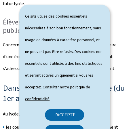
futur lycée.
Ce site utilise des cookies essentiels
Élèves des écoles internationales
nécessaires à son bon fonctionnement, sans
publiques
usage de données à caractère personnel, et
Concernant les élèves qui fréquentent une classe primaire
ne pouvant pas être refusés. Des cookies non
d'une école internationale publique, les parents doivent
essentiels sont utilisés à des fins statistiques
s'adresser directement au secrétariat de l'établissement.
et seront activés uniquement si vous les
Dans l'enseignement secondaire (du
acceptez. Consulter notre
politique de
1er au 12 septembre)
confidentialité
.
Au lycée, deux types de cours seront offerts:
J'ACCEPTE
les cours de rattrapage s'adressent aux élèves qui doivent