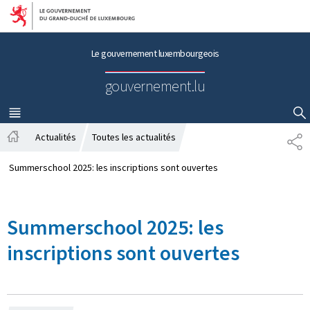
Aller au menu principal
Aller au contenu
Le gouvernement luxembourgeois
gouvernement.lu
MENU
PRINCIPAL
AFFICHER / MASQUER LA RECHERCHE
Actualités
Toutes les actualités
P
A
A
c
R
Summerschool 2025: les inscriptions sont ouvertes
c
T
u
A
e
G
Summerschool 2025: les
i
E
l
inscriptions sont ouvertes