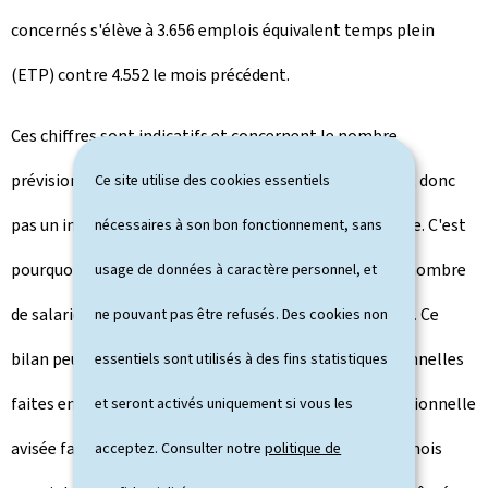
concernés s'élève à 3.656 emplois équivalent temps plein
(ETP) contre 4.552 le mois précédent.
Ces chiffres sont indicatifs et concernent le nombre
prévisionnel des salariés impactés, ils ne représentent donc
Ce site utilise des cookies essentiels
pas un indicateur concret de la situation conjoncturelle. C'est
nécessaires à son bon fonctionnement, sans
pourquoi le Comité de conjoncture renseigne aussi le nombre
usage de données à caractère personnel, et
de salariés ayant effectivement bénéficié de la mesure. Ce
ne pouvant pas être refusés. Des cookies non
bilan peut se faire 3 mois après les demandes prévisionnelles
essentiels sont utilisés à des fins statistiques
faites en amont. En effet, une fois une demande prévisionnelle
et seront activés uniquement si vous les
avisée favorablement, les entreprises disposent de 2 mois
acceptez. Consulter notre
politique de