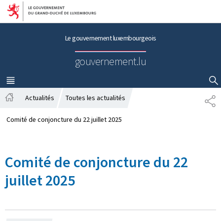
Aller au menu principal
Aller au contenu
Le gouvernement luxembourgeois
gouvernement.lu
MENU
PRINCIPAL
AFFICHER / MASQUER LA RECHERCHE
Actualités
Toutes les actualités
P
A
A
c
R
Comité de conjoncture du 22 juillet 2025
c
T
u
A
e
G
Comité de conjoncture du 22
i
E
l
juillet 2025