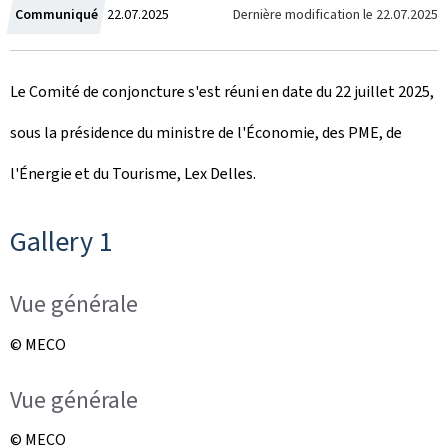
C
Dernière modification le
22.07.2025
Communiqué
22.07.2025
r
Le Comité de conjoncture s'est réuni en date du 22 juillet 2025,
é
sous la présidence du ministre de l'Économie, des PME, de
e
l'Énergie et du Tourisme, Lex Delles.
l
e
Gallery 1
Vue générale
© MECO
Vue générale
© MECO