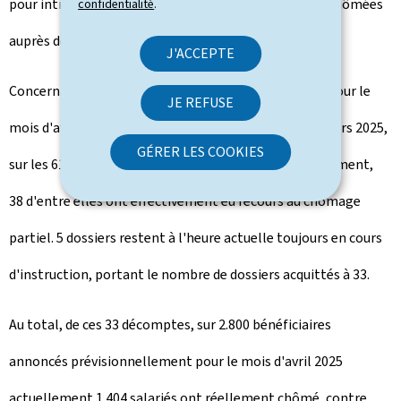
pour introduire un décompte des heures réellement chômées
confidentialité
.
auprès de l'ADEM.
J'ACCEPTE
Concernant donc, les demandes de chômage partiel pour le
JE REFUSE
mois d'avril 2025, avisées lors du comité du mois de mars 2025,
GÉRER LES COOKIES
sur les 61 demandes prévisionnelles avisées favorablement,
38
d'entre elles ont effectivement eu recours au chômage
partiel. 5 dossiers restent à l'heure actuelle toujours en cours
d'instruction, portant le nombre de dossiers acquittés à 33.
Au total, de ces 33 décomptes, sur 2.800 bénéficiaires
annoncés prévisionnellement pour le mois d'avril 2025
actuellement 1.404 salariés ont réellement chômé, contre