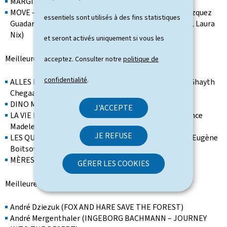
MARGINAL (Loïc Tanson)
MOVE – SEASON 5 (Alisar Hasan, Alaa Amer, Karen Vázquez
essentiels sont utilisés à des fins statistiques
Guadarrama, Ana Moisenko, Sama Pana, Nada Riyadh, Laura
Nix)
et seront activés uniquement si vous les
Meilleure série ou production transmédia d'animation
acceptez. Consulter notre
politique de
confidentialité
.
ALLES FËSCH (DEEP IN THE BOWL) (Julien Renault, Ghayth
Chegaar)
DINO MITE (Sandra Schiessl, Cherifa Bakhti)
J'ACCEPTE
LA VIE DE CHÂTEAU (MY LIFE IN VERSAILLES) (Clémence
Madeleine-Perdrillat, Nathaniel H'limi)
JE REFUSE
LES QUIQUOI (THE MINIWHATS / D'QUATSCHKÄPP) (Eugène
Boitsov)
MÈRES ANONYMES (Hélène Friren)
GÉRER LES COOKIES
Meilleure musique originale
André Dziezuk (FOX AND HARE SAVE THE FOREST)
André Mergenthaler (INGEBORG BACHMANN – JOURNEY