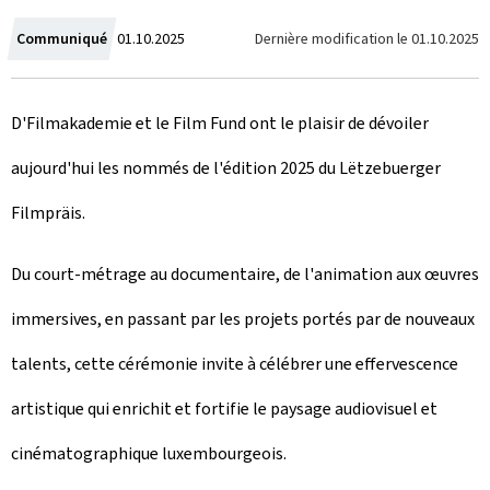
C
Dernière modification le
01.10.2025
Communiqué
01.10.2025
r
D'Filmakademie et le Film Fund ont le plaisir de dévoiler
é
aujourd'hui les nommés de l'édition 2025 du Lëtzebuerger
e
Filmpräis.
l
e
Du court-métrage au documentaire, de l'animation aux œuvres
immersives, en passant par les projets portés par de nouveaux
talents, cette cérémonie invite à célébrer une effervescence
artistique qui enrichit et fortifie le paysage audiovisuel et
cinématographique luxembourgeois.