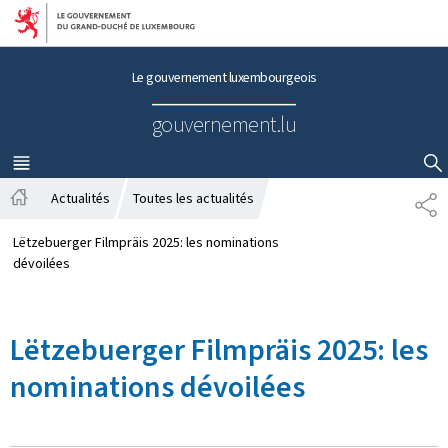
Aller au menu principal
Aller au contenu
Le gouvernement luxembourgeois
gouvernement.lu
MENU
PRINCIPAL
AFFICHER / MASQUER LA RECHERCHE
Actualités
Toutes les actualités
P
A
A
c
R
Lëtzebuerger Filmpräis 2025: les nominations
c
T
dévoilées
u
A
e
G
i
E
Lëtzebuerger Filmpräis 2025: les
l
nominations dévoilées