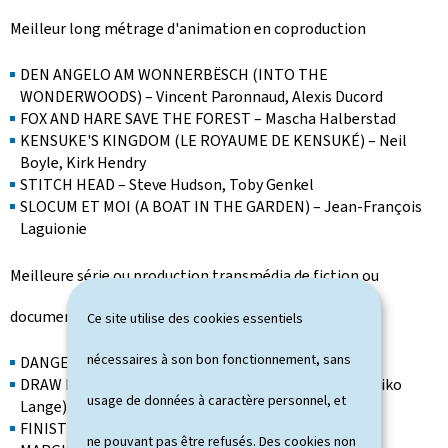
Meilleur long métrage d'animation en coproduction
DEN ANGELO AM WONNERBËSCH (INTO THE
WONDERWOODS) – Vincent Paronnaud, Alexis Ducord
FOX AND HARE SAVE THE FOREST – Mascha Halberstad
KENSUKE'S KINGDOM (LE ROYAUME DE KENSUKÉ) – Neil
Boyle, Kirk Hendry
STITCH HEAD – Steve Hudson, Toby Genkel
SLOCUM ET MOI (A BOAT IN THE GARDEN) – Jean-François
Laguionie
Meilleure série ou production transmédia de fiction ou
documentaire
Ce site utilise des cookies essentiels
nécessaires à son bon fonctionnement, sans
DANGEROUS TRUTH (Barbara Eder)
DRAW FOR CHANGE! (Julie Schroell, Eileen Byrne, Heiko
usage de données à caractère personnel, et
Lange))
FINISTERRA (Guilherme Branquinho, Leone Niel)
ne pouvant pas être refusés. Des cookies non