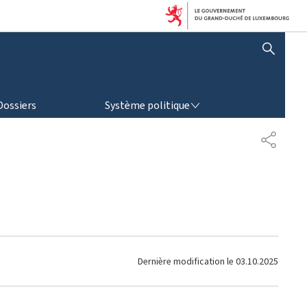
AFFICHER / MASQUER LA RECHERCHE
SYSTÈME POLITIQUE
Dossiers
Système politique
P
A
R
T
A
G
E
Dernière modification le
03.10.2025