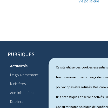
Vie politique
RUBRIQUES
P
i
Actualités
Ce site utilise des cookies essentie
Système pol
e
Le gouvernement
Publication
fonctionnement, sans usage de donné
d
Ministères
Conférences
pouvant pas être refusés. Des cookie
d
Administrations
Agenda
e
fins statistiques et seront activés u
Dossiers
Consulter notre
politique de confiden