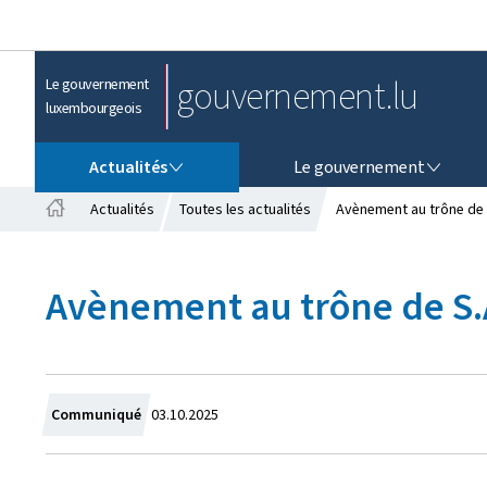
gouvernement.lu
Le gouvernement
luxembourgeois
ACTUALITÉS
LE GOUVERNEMENT
Actualités
Le gouvernement
Actualités
Toutes les actualités
Avènement au trône de 
A
c
c
Avènement au trône de S.
u
e
i
l
C
Communiqué
03.10.2025
r