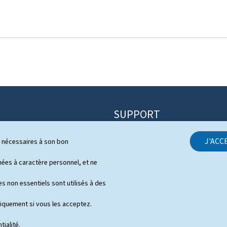
SUPPORT
Contact
J'ACC
ls nécessaires à son bon
itique
Plan du site
s
es à caractère personnel, et ne
À propos du site
 de presse en vidéo
s non essentiels sont utilisés à des
Aspects légaux
niquement si vous les acceptez.
Déclaration d'accessibilité
tialité
.