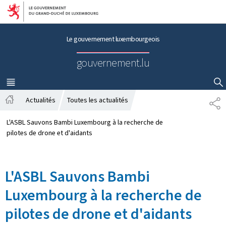
Aller au menu principal
Aller au contenu
Le gouvernement luxembourgeois
gouvernement.lu
MENU
PRINCIPAL
AFFICHER / MASQUER LA RECHERCHE
Actualités
Toutes les actualités
P
A
A
c
R
L'ASBL Sauvons Bambi Luxembourg à la recherche de
c
T
pilotes de drone et d'aidants
u
A
e
G
i
E
L'ASBL Sauvons Bambi
l
Luxembourg à la recherche de
pilotes de drone et d'aidants