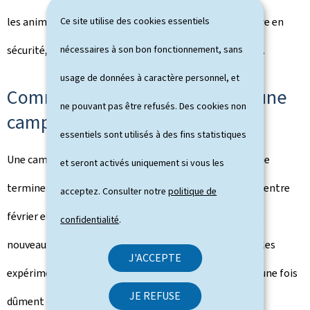
les animaux des prairies avant la fauche pour les mettre en
Ce site utilise des cookies essentiels
sécurité, et les relâcher ensuite dans un endroit sécure.
nécessaires à son bon fonctionnement, sans
usage de données à caractère personnel, et
Comment et quand se déroule une
ne pouvant pas être refusés. Des cookies non
campagne de sauvetage?
essentiels sont utilisés à des fins statistiques
Une campagne typique va démarrer vers fin avril pour se
et seront activés uniquement si vous les
terminer mi-juillet. Les formations seront organisées entre
acceptez. Consulter notre
politique de
février et avril 2026. Durant les premières missions, les
confidentialité
.
nouveaux pilotes seront accompagnés par des bénévoles
J'ACCEPTE
expérimentés, et ne seront envoyés en autonomie qu'une fois
JE REFUSE
dûment certifiés par les formateurs.