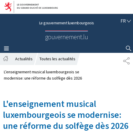
Aller au menu principal
Aller au contenu
F
FR
Le gouvernement luxembourgeois
R
A
gouvernement.lu
N
Ç
A
MENU
PRINCIPAL
AFFICHER / MASQUER LA RECHERCHE
I
Actualités
Toutes les actualités
P
S
A
A
c
R
L'enseignement musical luxembourgeois se
c
T
modernise: une réforme du solfège dès 2026
u
A
e
G
i
E
L'enseignement musical
l
luxembourgeois se modernise:
une réforme du solfège dès 2026