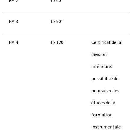
FM 2
1 x 60'
FM 3
1 x 90'
FM 4
1 x 120'
Certificat de la
division
inférieure:
possibilité de
poursuivre les
études de la
formation
instrumentale