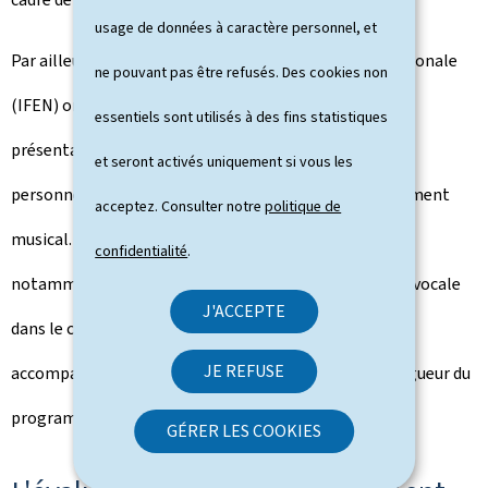
usage de données à caractère personnel, et
Par ailleurs, l'Institut de formation de l'éducation nationale
ne pouvant pas être refusés. Des cookies non
(IFEN) organisera dès février 2026 des sessions de
essentiels sont utilisés à des fins statistiques
présentation du nouveau programme d'études pour le
et seront activés uniquement si vous les
personnel enseignant des établissements d'enseignement
acceptez. Consulter notre
politique de
musical. Des formations continues supplémentaires,
confidentialité
.
notamment sur les nouveaux manuels et la technique vocale
J'ACCEPTE
dans le cadre du cours de formation musicale,
JE REFUSE
accompagneront les enseignants avant l'entrée en vigueur du
programme.
GÉRER LES COOKIES