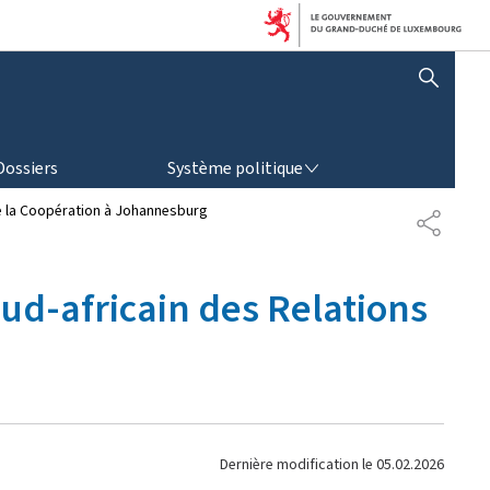
AFFICHER / MASQUER LA RECHERCHE
SYSTÈME POLITIQUE
Dossiers
Système politique
 de la Coopération à Johannesburg
P
A
R
T
sud-africain des Relations
A
G
E
Dernière modification le
05.02.2026