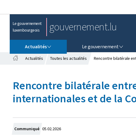
gouvernement.lu
Le gouvernement
luxembourgeois
ACTUALITÉS
LE GOUVERNEMENT
Actualités
Le gouvernement
Actualités
Toutes les actualités
Rencontre bilatérale ent
A
c
c
Rencontre bilatérale entre
u
e
internationales et de la 
i
l
C
Communiqué
05.02.2026