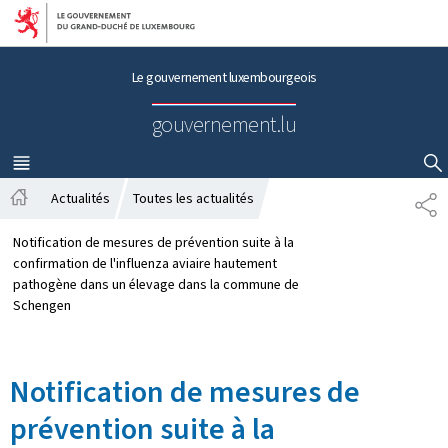
Aller au menu principal
Aller au contenu
Le gouvernement luxembourgeois
gouvernement.lu
MENU
PRINCIPAL
AFFICHER / MASQUER LA RECHERCHE
Actualités
Toutes les actualités
P
A
A
c
R
Notification de mesures de prévention suite à la
c
T
confirmation de l'influenza aviaire hautement
u
A
pathogène dans un élevage dans la commune de
e
G
Schengen
i
E
l
Notification de mesures de
prévention suite à la