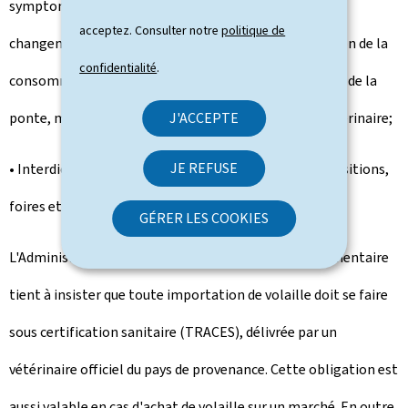
symptomatologie évoquant la grippe aviaire ou tout
acceptez. Consulter notre
politique de
changement des paramètres de production (diminution de la
confidentialité
.
consommation alimentaire et/ou de l'eau, diminution de la
ponte, mortalité anormale) doit être signalé à un vétérinaire;
J'ACCEPTE
JE REFUSE
• Interdiction, jusqu'à nouvel ordre, de toutes les expositions,
foires et marchés de volailles ou d'oiseaux captifs.
GÉRER LES COOKIES
L'Administration luxembourgeoise vétérinaire et alimentaire
tient à insister que toute importation de volaille doit se faire
sous certification sanitaire (
TRACES
), délivrée par un
vétérinaire officiel du pays de provenance. Cette obligation est
aussi valable en cas d'achat de volaille sur un marché. En outre,