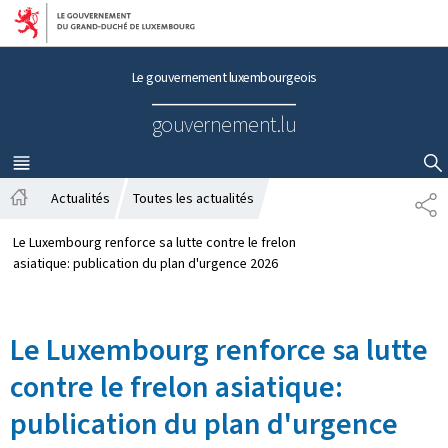
Aller au menu principal
Aller au contenu
Le gouvernement luxembourgeois
gouvernement.lu
MENU
PRINCIPAL
AFFICHER / MASQUER LA RECHERCHE
Actualités
Toutes les actualités
P
A
A
c
R
Le Luxembourg renforce sa lutte contre le frelon
c
T
asiatique: publication du plan d'urgence 2026
u
A
e
G
i
E
Le Luxembourg renforce sa lutte
l
contre le frelon asiatique:
publication du plan d'urgence