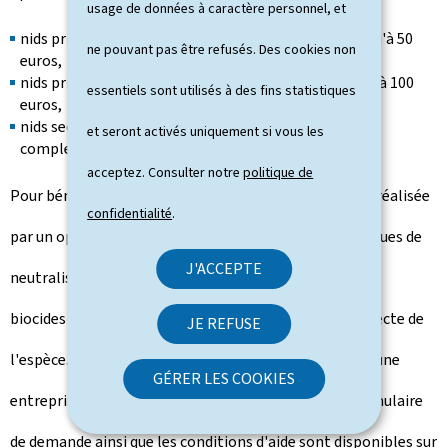
usage de données à caractère personnel, et
nids primaires en stade précoce: aide forfaitaire jusqu'à 50
ne pouvant pas être refusés. Des cookies non
euros,
nids primaires en stade avancé: aide forfaitaire jusqu'à 100
essentiels sont utilisés à des fins statistiques
euros,
nids secondaires (généralement plus grands et plus
et seront activés uniquement si vous les
complexes): aide forfaitaire jusqu'à 300 euros.
acceptez. Consulter notre
politique de
Pour bénéficier de ce soutien, l'intervention doit être réalisée
confidentialité
.
par un opérateur formé et respecter les bonnes pratiques de
J'ACCEPTE
neutralisation, notamment l'absence de dispersion de
biocides dans l'environnement et l'identification correcte de
JE REFUSE
l'espèce. Les propriétaires sont invités à faire appel à une
GÉRER LES COOKIES
entreprise spécialisée (chasseurs de nuisibles). Le formulaire
de demande ainsi que les conditions d'aide sont disponibles sur