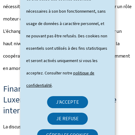
nécessité pour l'Union européenne de continuer à jouer un rôle
nécessaires à son bon fonctionnement, sans
moteur dans la diplomatie climatique internationale.
usage de données à caractère personnel, et
L'échange a mis en évidence l'importance de maintenir un
ne pouvant pas être refusés. Des cookies non
haut niveau d'ambition climatique, tout en renforçant la
essentiels sont utilisés à des fins statistiques
coopération avec les partenaires internationaux, notamment
et seront activés uniquement si vous les
en amont des prochaines échéances multilatérales.
acceptez. Consulter notre
politique de
confidentialité
.
Financement climatique: le
Luxembourg comme plateforme
J'ACCEPTE
internationale
JE REFUSE
La discussion a également porté sur le rôle central du