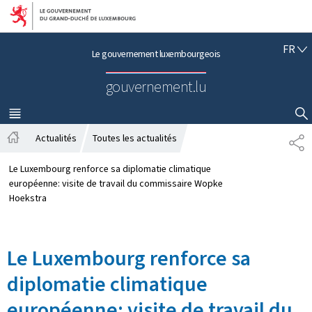
Aller au menu principal
Aller au contenu
F
FR
Le gouvernement luxembourgeois
R
A
gouvernement.lu
N
Ç
A
MENU
PRINCIPAL
AFFICHER / MASQUER LA RECHERCHE
I
Actualités
Toutes les actualités
P
S
A
A
c
R
Le Luxembourg renforce sa diplomatie climatique
c
T
européenne: visite de travail du commissaire Wopke
u
A
Hoekstra
e
G
i
E
l
Le Luxembourg renforce sa
diplomatie climatique
européenne: visite de travail du