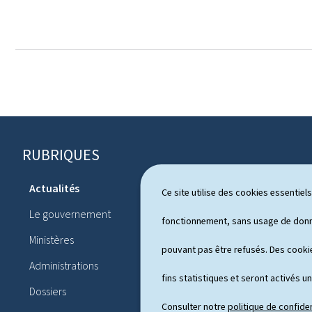
RUBRIQUES
P
i
Actualités
Ce site utilise des cookies essentie
Système pol
e
Le gouvernement
Publication
fonctionnement, sans usage de donné
d
Ministères
Conférences
pouvant pas être refusés. Des cookie
d
Administrations
Agenda
e
fins statistiques et seront activés u
Dossiers
p
Consulter notre
politique de confiden