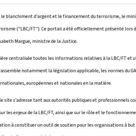
 le blanchiment d'argent et le financement du terrorisme, le minist
rorisme ("LBC/FT"). Ce portail a été officiellement présenté lors
sabeth Margue, ministre de la Justice.
ère centralisée toutes les informations relatives à la LBC/FT et u
rassemble notamment la législation applicable, les normes du GAFI,
ternationales, européennes et nationales en la matière.
e site s'adresse tant aux autorités publiques et professionnels co
sur les enjeux de la LBC/FT, ainsi que sur le rôle et le fonctionne
n à constituer un outil de soutien pour les organisations à but no