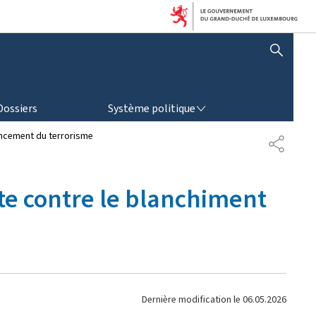
AFFICHER / MASQUER LA RECHERCHE
SYSTÈME POLITIQUE
Dossiers
Système politique
inancement du terrorisme
P
A
R
T
utte contre le blanchiment
A
G
E
Dernière modification le
06.05.2026