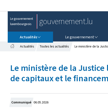
gouvernement.lu
Le gouvernement
luxembourgeois
ACTUALITÉS
LE GOUVERNEMENT
Actualités
Le gouvernement
Actualités
Toutes les actualités
Le ministère de la Justi
A
c
c
Le ministère de la Justice 
u
e
de capitaux et le finance
i
l
C
Communiqué
06.05.2026