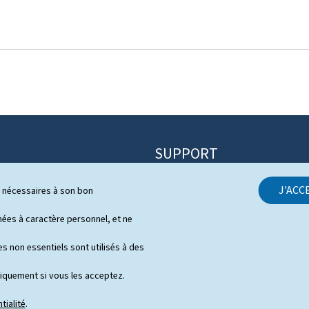
SUPPORT
Contact
J'ACC
ls nécessaires à son bon
itique
Plan du site
s
es à caractère personnel, et ne
À propos du site
 de presse en vidéo
s non essentiels sont utilisés à des
Aspects légaux
niquement si vous les acceptez.
Déclaration d'accessibilité
tialité
.