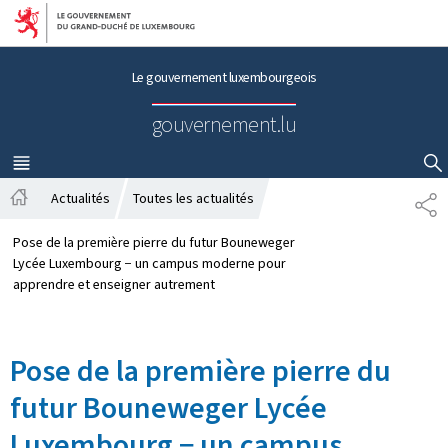
Aller au menu principal
Aller au contenu
Le gouvernement luxembourgeois
gouvernement.lu
MENU
PRINCIPAL
AFFICHER / MASQUER LA RECHERCHE
Actualités
Toutes les actualités
P
A
A
c
R
Pose de la première pierre du futur Bouneweger
c
T
Lycée Luxembourg − un campus moderne pour
u
A
apprendre et enseigner autrement
e
G
i
E
l
Pose de la première pierre du
futur Bouneweger Lycée
Luxembourg − un campus