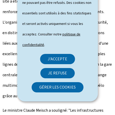
site a été pensé pour favoriser les mobilités actives et
ne pouvant pas être refusés. Des cookies non
renforcer les connexions entre les quartiers environnants.
essentiels sont utilisés à des fins statistiques
L'organisation des accès garantit un haut niveau de sécurité,
et seront activés uniquement si vous les
en distinguant clairement les flux piétons des circulations
acceptez. Consulter notre
politique de
liées aux véhicules
.
Idéalement situé, le lycée bénéficie d'une
confidentialité
.
excellente desserte grâce à un arrêt de tram, ses multiples
J'ACCEPTE
lignes de bus et sa proximité immédiate avec aussi bien la gare
JE REFUSE
centrale que la gare de Howald en tant que pôles d'échange
multimodaux. Il est également aisément accessible à vélo
GÉRER LES COOKIES
grâce au réseau d'infrastructures cyclables.
Le ministre Claude Meisch a souligné: "Les infrastructures