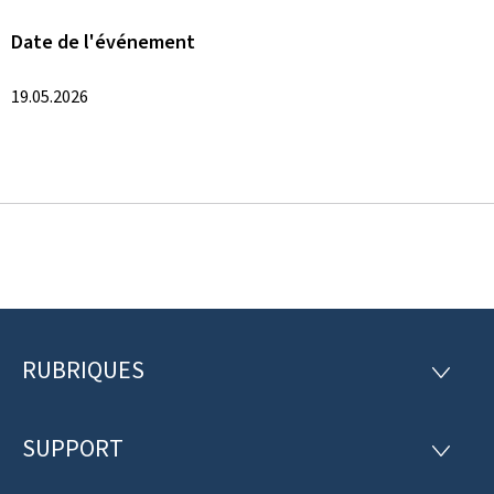
Date de l'événement
19.05.2026
RUBRIQUES
P
R
U
i
B
R
SUPPORT
e
S
I
U
Q