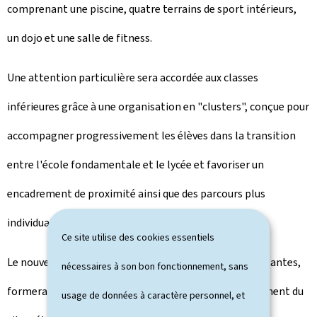
comprenant une piscine, quatre terrains de sport intérieurs,
un dojo et une salle de fitness.
Une attention particulière sera accordée aux classes
inférieures grâce à une organisation en "clusters", conçue pour
accompagner progressivement les élèves dans la transition
entre l'école fondamentale et le lycée et favoriser un
encadrement de proximité ainsi que des parcours plus
individualisés.
Ce site utilise des cookies essentiels
Le nouvel ensemble, combiné aux infrastructures existantes,
nécessaires à son bon fonctionnement, sans
formera le campus scolaire de Bonnevoie. L'aménagement du
usage de données à caractère personnel, et