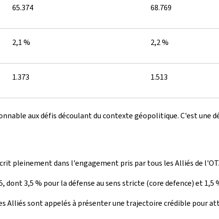
65.374
68.769
2,1 %
2,2 %
1.373
1.513
sonnable aux défis découlant du contexte géopolitique. C'est une 
crit pleinement dans l'engagement pris par tous les Alliés de l'OT
dont 3,5 % pour la défense au sens stricte (core defence) et 1,5 % 
les Alliés sont appelés à présenter une trajectoire crédible pour