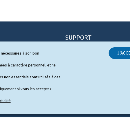
SUPPORT
Contact
J'ACC
ls nécessaires à son bon
itique
Plan du site
s
es à caractère personnel, et ne
À propos du site
 de presse en vidéo
s non essentiels sont utilisés à des
Aspects légaux
niquement si vous les acceptez.
Déclaration d'accessibilité
tialité
.
Gestion des cookies