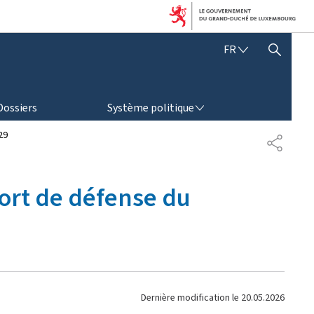
F
FR
AFFICHER / MASQUER LA RECHERCHE
R
A
N
SYSTÈME POLITIQUE
Ç
Dossiers
Système politique
A
I
29
P
S
A
R
T
fort de défense du
A
G
E
Dernière modification le
20.05.2026