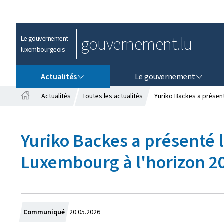
gouvernement.lu
Le gouvernement
luxembourgeois
ACTUALITÉS
LE GOUVERNEMENT
Actualités
Le gouvernement
Actualités
Toutes les actualités
Yuriko Backes a présent
A
c
c
Yuriko Backes a présenté l
u
e
Luxembourg à l'horizon 2
i
l
C
Communiqué
20.05.2026