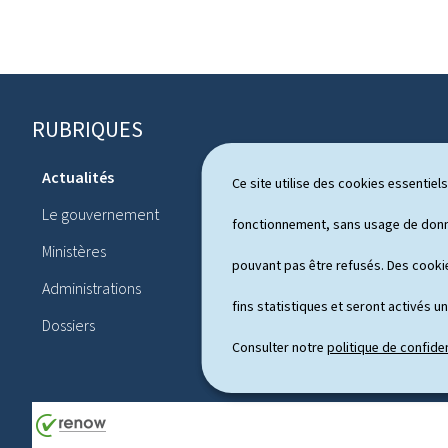
RUBRIQUES
P
i
Actualités
Ce site utilise des cookies essentie
Système pol
e
Le gouvernement
Publication
fonctionnement, sans usage de donné
d
Ministères
Conférences
pouvant pas être refusés. Des cookie
d
Administrations
Agenda
e
fins statistiques et seront activés u
Dossiers
p
Consulter notre
politique de confiden
a
g