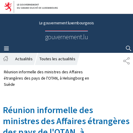
Aller au menu principal
Aller au contenu
Le gouvernement luxembourgeois
gouvernement.lu
MENU
PRINCIPAL
AFFICHER / MASQUER LA RECHERCHE
Actualités
Toutes les actualités
P
A
A
c
R
Réunion informelle des ministres des Affaires
c
T
étrangères des pays de l'OTAN, à Helsingborg en
u
A
Suède
e
G
i
E
l
Réunion informelle des
ministres des Affaires étrangères
des pays de l'OTAN, à