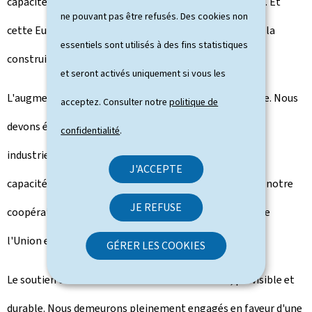
capacités stratégiques, sa résilience et son autonomie. Et
ne pouvant pas être refusés. Des cookies non
cette Europe plus forte, nous sommes déjà en train de la
essentiels sont utilisés à des fins statistiques
construire au sein de l'Alliance.
et seront activés uniquement si vous les
L'augmentation des dépenses ne suffira pas à elle seule. Nous
acceptez. Consulter notre
politique de
devons également investir plus efficacement dans nos
confidentialité
.
industries de défense, renforcer la coordination de nos
J'ACCEPTE
capacités et de nos bases industrielles, et approfondir notre
JE REFUSE
coopération avec nos partenaires, avant tout au sein de
l'Union européenne.
GÉRER LES COOKIES
Le soutien des Alliés à l'Ukraine doit rester fort, prévisible et
durable. Nous demeurons pleinement engagés en faveur d'une