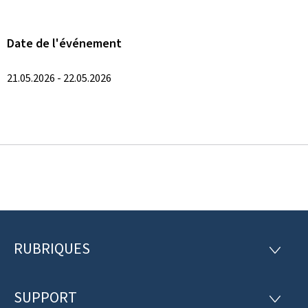
Date de l'événement
21.05.2026 - 22.05.2026
RUBRIQUES
P
R
U
i
B
R
SUPPORT
e
S
I