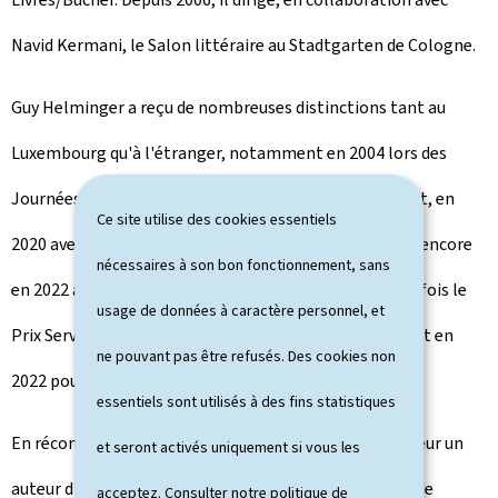
Navid Kermani, le Salon littéraire au Stadtgarten de Cologne.
Guy Helminger a reçu de nombreuses distinctions tant au
Luxembourg qu'à l'étranger, notamment en 2004 lors des
Journées de la littérature germanophone à Klagenfurt, en
Ce site utilise des cookies essentiels
2020 avec le prix Gustav Regler de la ville de Merzig ou encore
nécessaires à son bon fonctionnement, sans
en 2022 avec le prix de poésie de Merano. Il a reçu deux fois le
usage de données à caractère personnel, et
Prix Servais: en 2002 pour le recueil de nouvelles Rost et en
ne pouvant pas être refusés. Des cookies non
2022 pour le roman Lärm.
essentiels sont utilisés à des fins statistiques
En récompensant Guy Helminger, le jury met à l'honneur un
et seront activés uniquement si vous les
auteur d'une extraordinaire polyvalence et d'une grande
acceptez. Consulter notre
politique de