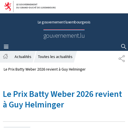
Aller au menu principal
Aller au contenu
Le gouvernement luxembourgeois
gouvernement.lu
MENU
PRINCIPAL
AFFICHER / MASQUER LA RECHERCHE
Actualités
Toutes les actualités
P
A
A
c
R
Le Prix Batty Weber 2026 revient à Guy Helminger
c
T
u
A
e
G
Le Prix Batty Weber 2026 revient
i
E
l
à Guy Helminger