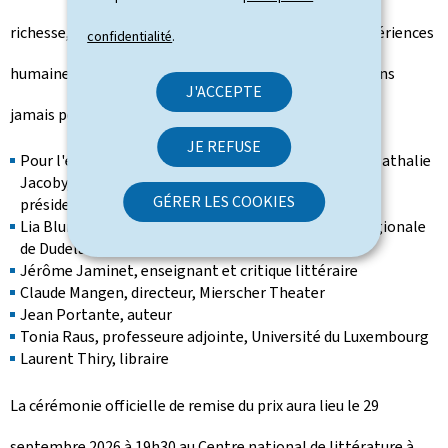
richesse, qui sait rendre compte de la diversité des expériences
confidentialité
.
humaines dans une remarquable variété stylistique, sans
J'ACCEPTE
jamais perdre de vue le plaisir de ses lecteurs."
JE REFUSE
Pour l'édition 2026 du Prix, le jury était composé de Nathalie
Jacoby, directrice du Centre national de littérature,
GÉRER LES COOKIES
présidente du jury
Lia Blum, cheffe de service, Bibliothèque publique régionale
de Dudelange
Jérôme Jaminet, enseignant et critique littéraire
Claude Mangen, directeur, Mierscher Theater
Jean Portante, auteur
Tonia Raus, professeure adjointe, Université du Luxembourg
Laurent Thiry, libraire
La cérémonie officielle de remise du prix aura lieu le 29
septembre 2026 à 19h30 au Centre national de littérature à