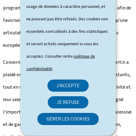
usage de données à caractère personnel, et
programme, en amont des procédures de comitologie, afin de
ne pouvant pas être refusés. Des cookies non
favoriser une meilleure appropriation collective ainsi qu'une
essentiels sont utilisés à des fins statistiques
articulation plus cohérente avec les autres instruments
et seront activés uniquement si vous les
européens.
acceptez. Consulter notre
politique de
Concernant les partenariats européens, Stéphanie Obertin a
confidentialité
.
plaidé en faveur d'une simplification des dispositifs existants,
J'ACCEPTE
tout en veillant à préserver leur ouverture, leur attractivité et
leur valeur ajoutée européenne. Elle a également souligné
JE REFUSE
l'importance d'éviter une complexité administrative excessive
GÉRER LES COOKIES
et de garantir un juste équilibre entre pilotage européen,