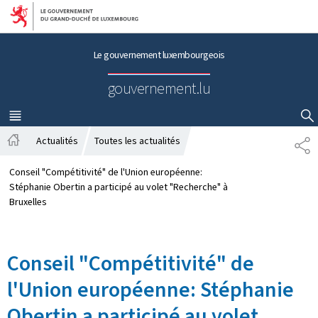
Aller au menu principal
Aller au contenu
Le gouvernement luxembourgeois
gouvernement.lu
MENU
PRINCIPAL
AFFICHER / MASQUER LA RECHERCHE
Actualités
Toutes les actualités
P
A
A
c
R
Conseil "Compétitivité" de l'Union européenne:
c
T
Stéphanie Obertin a participé au volet "Recherche" à
u
A
Bruxelles
e
G
i
E
l
Conseil "Compétitivité" de
l'Union européenne: Stéphanie
Obertin a participé au volet