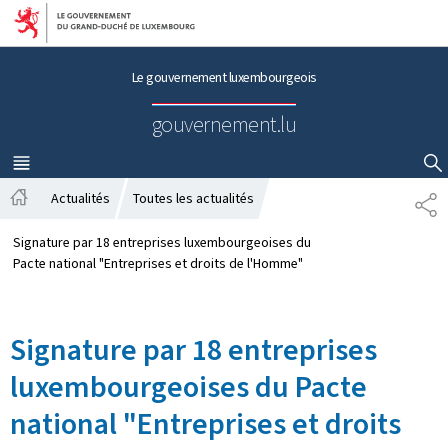
Aller au menu principal
Aller au contenu
Le gouvernement luxembourgeois
gouvernement.lu
MENU
PRINCIPAL
AFFICHER / MASQUER LA RECHERCHE
Actualités
Toutes les actualités
P
A
A
c
R
Signature par 18 entreprises luxembourgeoises du
c
T
Pacte national "Entreprises et droits de l'Homme"
u
A
e
G
i
E
Signature par 18 entreprises
l
luxembourgeoises du Pacte
national "Entreprises et droits