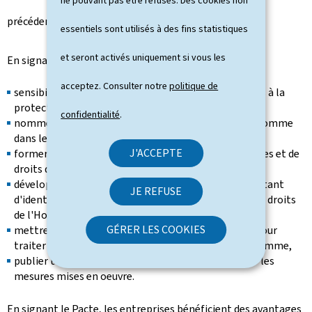
ne pouvant pas être refusés. Des cookies non
précédentes.
essentiels sont utilisés à des fins statistiques
et seront activés uniquement si vous les
En signant le Pacte, les entreprises s'engagent à:
acceptez. Consulter notre
politique de
sensibiliser leur personnel et leurs parties prenantes à la
protection des droits de l'Homme en entreprise,
confidentialité
.
nommer une personne responsable des droits de l'Homme
dans leur organisation,
J'ACCEPTE
former les salariés concernés en matière d'entreprises et de
droits de l'Homme,
développer des instruments de gouvernance permettant
JE REFUSE
d'identifier les risques et de prévenir les violations de droits
de l'Homme,
GÉRER LES COOKIES
mettre en oeuvre une ou plusieurs voies de recours pour
traiter les cas signalés de violations de droits de l'Homme,
publier tous les deux ans un rapport standardisé sur les
mesures mises en oeuvre.
En signant le Pacte, les entreprises bénéficient des avantages