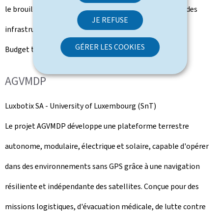
le brouillage ou les satellites adverses, sans dépendre des
JE REFUSE
infrastructures terrestres.
GÉRER LES COOKIES
Budget total du projet: 1,62 million d'euros
AGVMDP
Luxbotix SA -
University of Luxembourg
(SnT)
Le projet AGVMDP développe une plateforme terrestre
autonome, modulaire, électrique et solaire, capable d'opérer
dans des environnements sans GPS grâce à une navigation
résiliente et indépendante des satellites. Conçue pour des
missions logistiques, d'évacuation médicale, de lutte contre