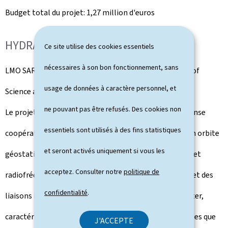
Budget total du projet: 1,27 million d'euros
HYDRA
Ce site utilise des cookies essentiels
nécessaires à son bon fonctionnement, sans
LMO SARL, INTEGRASYS SARL -
Luxembourg Institute of
usage de données à caractère personnel, et
Science and Technology
ne pouvant pas être refusés. Des cookies non
Le projet HYDRA développe un système spatial de défense
essentiels sont utilisés à des fins statistiques
coopératif pour protéger les satellites stratégiques en orbite
et seront activés uniquement si vous les
géostationnaire, en combinant des capteurs optiques et
acceptez. Consulter notre
politique de
radiofréquences, un traitement embarqué intelligent et des
confidentialité
.
liaisons inter-satellites sécurisées. Il permet de détecter,
caractériser et contrer en temps réel les menaces, telles que
J'ACCEPTE