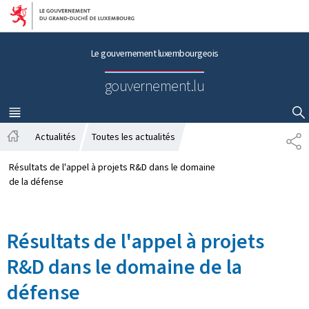
Aller au menu principal
Aller au contenu
Le gouvernement luxembourgeois
gouvernement.lu
MENU
PRINCIPAL
AFFICHER / MASQUER LA RECHERCHE
Actualités
Toutes les actualités
P
A
A
c
R
Résultats de l'appel à projets R&D dans le domaine
c
T
de la défense
u
A
e
G
i
E
Résultats de l'appel à projets
l
R&D dans le domaine de la
défense