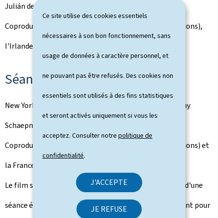
Julián de Louise Bagnall
Ce site utilise des cookies essentiels
Coproduction entre le Luxembourg (Melusine Productions),
nécessaires à son bon fonctionnement, sans
l'Irlande, le Canada et le Danemark
usage de données à caractère personnel, et
Séances événement
ne pouvant pas être refusés. Des cookies non
essentiels sont utilisés à des fins statistiques
New York, Miriam et moi de Léahn Vivier-Chapas & Rémy
et seront activés uniquement si vous les
Schaepman
acceptez. Consulter notre
politique de
Coproduction entre le Luxembourg (Melusine Productions) et
confidentialité
.
la France
J'ACCEPTE
Le film sera présenté en avant-première dans le cadre d'une
séance événement au Pathé, le film concourt également pour
JE REFUSE