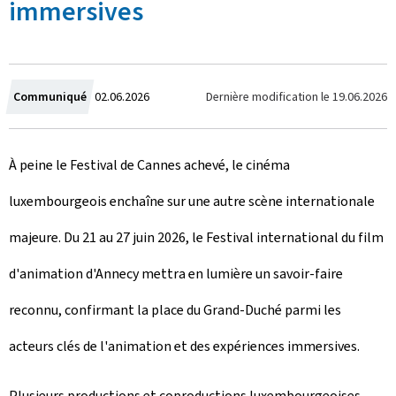
immersives
C
Dernière modification le
19.06.2026
Communiqué
02.06.2026
r
À peine le Festival de Cannes achevé, le cinéma
é
luxembourgeois enchaîne sur une autre scène internationale
e
majeure. Du 21 au 27 juin 2026, le Festival international du film
l
d'animation d'Annecy mettra en lumière un savoir-faire
e
reconnu, confirmant la place du Grand-Duché parmi les
acteurs clés de l'animation et des expériences immersives.
Plusieurs productions et coproductions luxembourgeoises