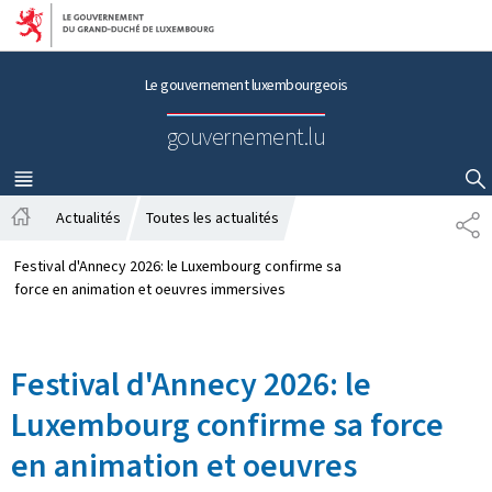
Aller au menu principal
Aller au contenu
Le gouvernement luxembourgeois
gouvernement.lu
MENU
PRINCIPAL
AFFICHER / MASQUER LA RECHERCHE
Actualités
Toutes les actualités
P
A
A
c
R
Festival d'Annecy 2026: le Luxembourg confirme sa
c
T
force en animation et oeuvres immersives
u
A
e
G
i
E
Festival d'Annecy 2026: le
l
Luxembourg confirme sa force
en animation et oeuvres