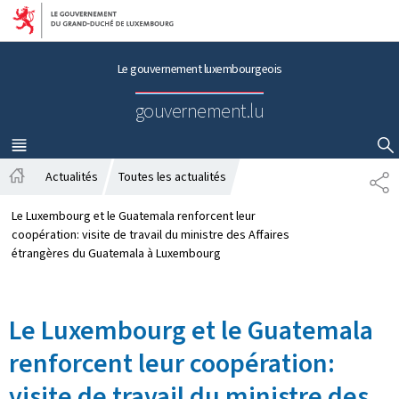
Aller au menu principal
Aller au contenu
Le gouvernement luxembourgeois
gouvernement.lu
MENU
PRINCIPAL
AFFICHER / MASQUER LA RECHERCHE
Actualités
Toutes les actualités
P
A
A
c
R
Le Luxembourg et le Guatemala renforcent leur
c
T
coopération: visite de travail du ministre des Affaires
u
A
étrangères du Guatemala à Luxembourg
e
G
i
E
l
Le Luxembourg et le Guatemala
renforcent leur coopération:
visite de travail du ministre des