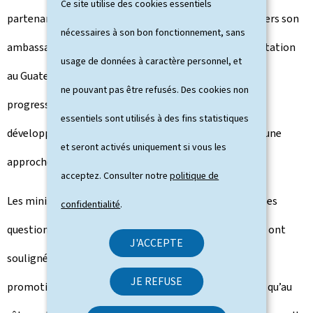
Ce site utilise des cookies essentiels
partenariat entre les deux pays. Le Luxembourg, à travers son
nécessaires à son bon fonctionnement, sans
ambassade au Costa Rica, pour laquelle une co-accréditation
usage de données à caractère personnel, et
au Guatemala est envisagée, continue de renforcer
ne pouvant pas être refusés. Des cookies non
progressivement ses relations de coopération au
essentiels sont utilisés à des fins statistiques
développement en Amérique centrale, dans le cadre d’une
et seront activés uniquement si vous les
approche régionale.
acceptez. Consulter notre
politique de
Les ministres ont par ailleurs échangé sur les principales
confidentialité
.
questions régionales et internationales d’actualité. Ils ont
J'ACCEPTE
souligné leur attachement au multilatéralisme, à la
JE REFUSE
promotion et à la protection des droits humains, ainsi qu’au