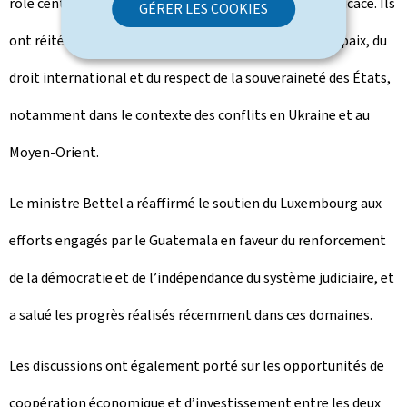
rôle central d’un système des Nations unies fort et efficace. Ils
GÉRER LES COOKIES
ont réitéré leur engagement commun en faveur de la paix, du
droit international et du respect de la souveraineté des États,
notamment dans le contexte des conflits en Ukraine et au
Moyen-Orient.
Le ministre Bettel a réaffirmé le soutien du Luxembourg aux
efforts engagés par le Guatemala en faveur du renforcement
de la démocratie et de l’indépendance du système judiciaire, et
a salué les progrès réalisés récemment dans ces domaines.
Les discussions ont également porté sur les opportunités de
coopération économique et d’investissement entre les deux