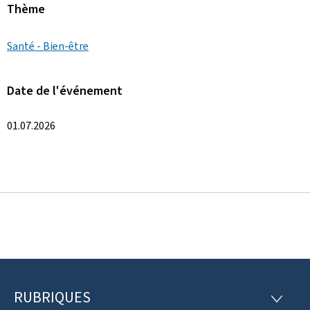
Thème
Santé - Bien-être
Date de l'événement
01.07.2026
RUBRIQUES
P
R