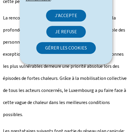
cette période de fortes chaleurs.
J'ACCEPTE
La rencontre a permis au Premier ministre d'exprimer la
profonde reconnaissance du Gouvernement à l'ensemble des
JE REFUSE
personnes qui se sont engagées durant cette période
GÉRER LES COOKIES
exceptionnelle et a rappelé que la protection des personnes
les plus vulnérables demeure une priorité absolue lors des
épisodes de fortes chaleurs. Grâce à la mobilisation collective
de tous les acteurs concernés, le Luxembourg a pu faire face à
cette vague de chaleur dans les meilleures conditions
possibles.
Les prestataires suivants font partie du réseau plan canicule: