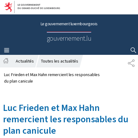
Aller au menu principal
Aller au contenu
Le gouvernement luxembourgeois
gouvernement.lu
MENU
PRINCIPAL
AFFICHER / MASQUER LA RECHERCHE
Actualités
Toutes les actualités
P
A
A
c
R
Luc Frieden et Max Hahn remercient les responsables
c
T
du plan canicule
u
A
e
G
i
E
Luc Frieden et Max Hahn
l
remercient les responsables du
plan canicule