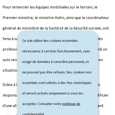
Pour remercier les équipes mobilisées sur le terrain, le
Premier ministre, le ministre Hahn, ainsi que le coordinateur
général du ministère de la Santé et de la Sécurité sociale, ont
tenu à saluer personnellement le travail accompli par les
Ce site utilise des cookies essentiels
professionnels, bénévoles et intervenants qui ont assuré un
nécessaires à son bon fonctionnement, sans
suivi renforcé des personnes âgées, isolées, fragiles ou en
usage de données à caractère personnel, et
situation de dépendance.
ne pouvant pas être refusés. Des cookies non
essentiels sont utilisés à des fins statistiques
Grâce à leur disponibilité, leur réactivité et leur sens des
et seront activés uniquement si vous les
responsabilités, de nombreuses personnes ont pu bénéficier
acceptez. Consulter notre
politique de
d'une attention et d'un accompagnement adaptés durant
confidentialité
.