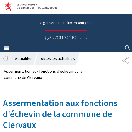
Aller au menu principal
Aller au contenu
Le gouvernement luxembourgeois
gouvernement.lu
MENU
PRINCIPAL
AFFICHER / MASQUER LA RECHERCHE
Actualités
Toutes les actualités
P
A
A
c
R
Assermentation aux fonctions d'échevin de la
c
T
commune de Clervaux
u
A
e
G
i
E
Assermentation aux fonctions
l
d'échevin de la commune de
Clervaux