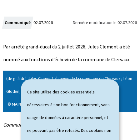
C
Dernière modification le
02.07.2026
Communiqué
02.07.2026
r
Par arrêté grand-ducal du 2 juillet 2026, Jules Clement a été
é
nommé aux fonctions d'échevin de la commune de Clervaux.
e
l
(de g. à dr.) Jules Clement, échevin de la commune de Clervaux ; Léon
e
Gloden, ministre des Affaires intérieures
Ce site utilise des cookies essentiels
© MAINT
nécessaires à son bon fonctionnement, sans
usage de données à caractère personnel, et
Communiqué par le ministère des Affaires intérieures
ne pouvant pas être refusés. Des cookies non