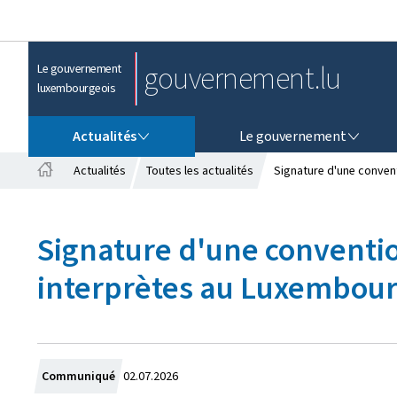
gouvernement.lu
Le gouvernement
luxembourgeois
ACTUALITÉS
LE GOUVERNEMENT
Actualités
Le gouvernement
Actualités
Toutes les actualités
Signature d'une conven
A
c
c
Signature d'une conventio
u
e
interprètes au Luxembou
i
l
C
Communiqué
02.07.2026