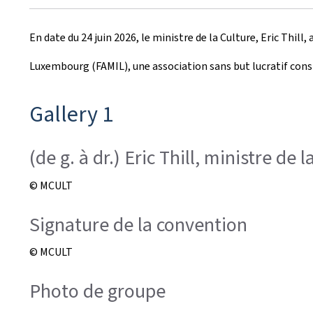
r
En date du 24 juin 2026, le ministre de la Culture, Eric Thi
é
Luxembourg (FAMIL), une association sans but lucratif con
e
l
Gallery 1
e
(de g. à dr.) Eric Thill, ministre d
© MCULT
Signature de la convention
© MCULT
Photo de groupe