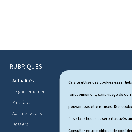
RUBRIQUES
P
i
Actualités
Ce site utilise des cookies essentie
Système pol
e
Le gouvernement
Publication
fonctionnement, sans usage de donné
d
Ministères
Conférences
pouvant pas être refusés. Des cookie
d
Administrations
Agenda
e
fins statistiques et seront activés u
Dossiers
Consulter notre
politique de confiden