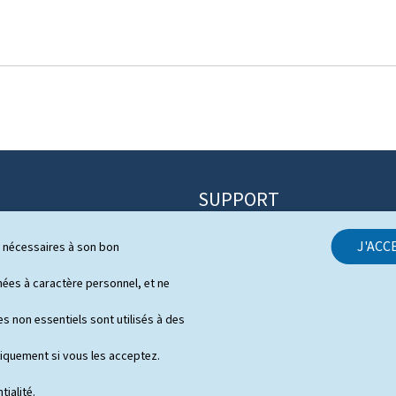
SUPPORT
Contact
J'ACC
ls nécessaires à son bon
itique
Plan du site
s
es à caractère personnel, et ne
À propos du site
 de presse en vidéo
s non essentiels sont utilisés à des
Aspects légaux
niquement si vous les acceptez.
Déclaration d'accessibilité
tialité
.