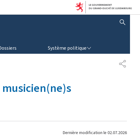
AFFICHER / MASQUER LA RECHERCHE
SYSTÈME POLITIQUE
Dossiers
Système politique
P
A
R
T
s musicien(ne)s
A
G
E
Dernière modification le
02.07.2026