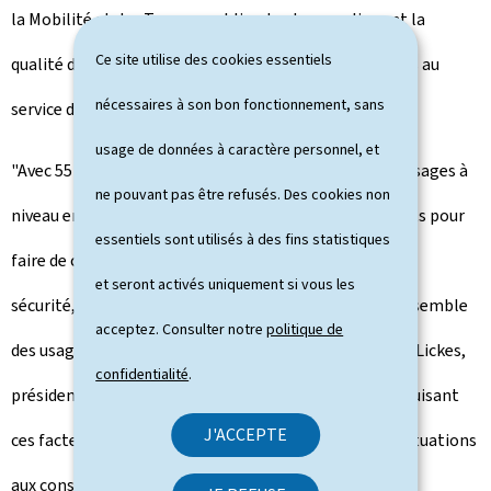
la Mobilité et des Travaux publics, tout en soulignant la
Ce site utilise des cookies essentiels
qualité de la collaboration entre les acteurs concernés au
nécessaires à son bon fonctionnement, sans
service d'une meilleure sécurité routière et ferroviaire.
usage de données à caractère personnel, et
"Avec 55 incidents recensés au Luxembourg sur les passages à
ne pouvant pas être refusés. Des cookies non
niveau en 2025, il est essentiel de poursuivre nos efforts pour
essentiels sont utilisés à des fins statistiques
faire de chaque suppression une avancée en matière de
et seront activés uniquement si vous les
sécurité, pour notre clientèle, notre personnel et l'ensemble
acceptez. Consulter notre
politique de
des usagères et usagers de la route, déclare Jean‑Paul Lickes,
confidentialité
.
président du conseil d'administration des CFL. "En réduisant
J'ACCEPTE
ces facteurs de risque, nous contribuons à éviter des situations
aux conséquences humaines souvent lourdes."