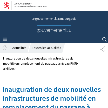
Aller au menu principal
Aller au contenu
Le gouvernement luxembourgeois
gouvernement.lu
MENU
PRINCIPAL
AFFICHER / MASQUER LA RECHERCHE
Actualités
Toutes les actualités
P
A
A
c
R
Inauguration de deux nouvelles infrastructures de
c
T
mobilité en remplacement du passage à niveau PN59
u
A
à Milbech
e
G
i
E
l
Inauguration de deux nouvelles
infrastructures de mobilité en
remplacement du passage à