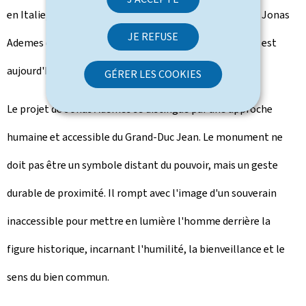
en Italie, où il a collaboré avec des ateliers renommés, Jonas
JE REFUSE
Ademes est titulaire du diplôme de maître sculpteur. Il est
aujourd'hui établi à Aschaffenburg, en Allemagne.
GÉRER LES COOKIES
Le projet de Jonas Ademes se distingue par une approche
humaine et accessible du Grand-Duc Jean. Le monument ne
doit pas être un symbole distant du pouvoir, mais un geste
durable de proximité. Il rompt avec l'image d'un souverain
inaccessible pour mettre en lumière l'homme derrière la
figure historique, incarnant l'humilité, la bienveillance et le
sens du bien commun.