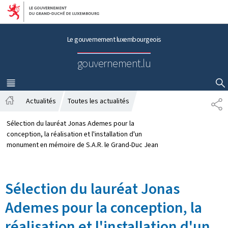
Aller au menu principal
Aller au contenu
Le gouvernement luxembourgeois
gouvernement.lu
MENU
PRINCIPAL
AFFICHER / MASQUER LA RECHERCHE
Actualités
Toutes les actualités
P
A
A
c
R
Sélection du lauréat Jonas Ademes pour la
c
T
conception, la réalisation et l'installation d'un
u
A
monument en mémoire de S.A.R. le Grand-Duc Jean
e
G
i
E
l
Sélection du lauréat Jonas
Ademes pour la conception, la
réalisation et l'installation d'un