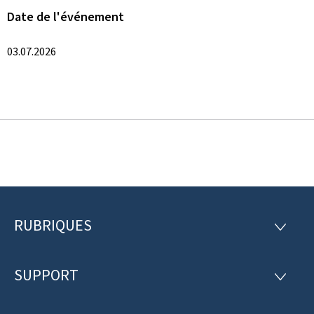
Date de l'événement
03.07.2026
RUBRIQUES
P
R
U
i
B
R
SUPPORT
e
S
I
U
Q
d
P
U