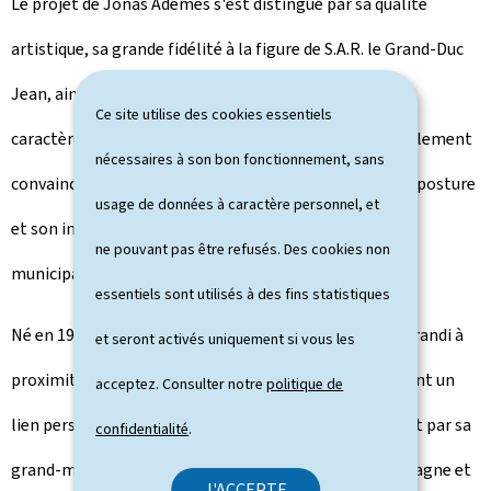
Le projet de Jonas Ademes s'est distingué par sa qualité
artistique, sa grande fidélité à la figure de S.A.R. le Grand-Duc
Jean, ainsi que par sa capacité à en révéler les traits de
Ce site utilise des cookies essentiels
caractère au-delà de la seule apparence. L'oeuvre a également
nécessaires à son bon fonctionnement, sans
convaincu par l'expressivité du visage, la justesse de la posture
usage de données à caractère personnel, et
et son intégration harmonieuse dans le cadre du parc
ne pouvant pas être refusés. Des cookies non
municipal Édouard André.
essentiels sont utilisés à des fins statistiques
Né en 1991 à Bitbourg (Allemagne), Jonas Ademes a grandi à
et seront activés uniquement si vous les
proximité de la frontière luxembourgeoise et entretient un
acceptez. Consulter notre
politique de
lien personnel étroit avec le Grand-Duché, notamment par sa
confidentialité
.
grand-mère, originaire de Medernach. Formé en Allemagne et
J'ACCEPTE