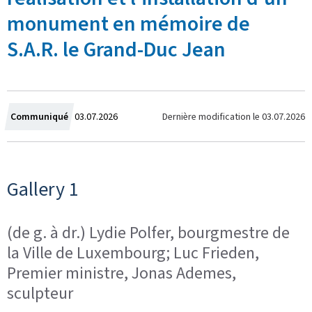
monument en mémoire de
S.A.R. le Grand-Duc Jean
C
Dernière modification le
03.07.2026
Communiqué
03.07.2026
r
é
Gallery 1
e
(de g. à dr.) Lydie Polfer, bourgmestre de
l
la Ville de Luxembourg; Luc Frieden,
e
Premier ministre, Jonas Ademes,
sculpteur