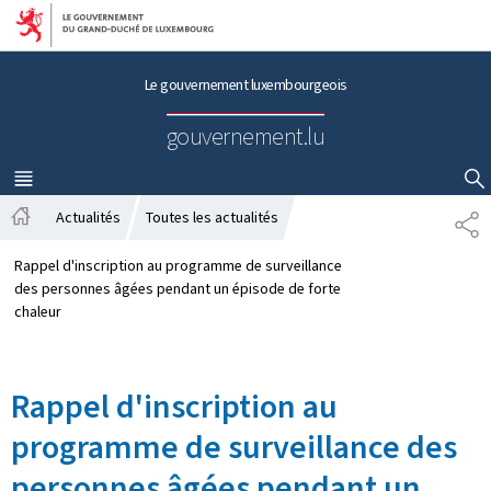
Aller au menu principal
Aller au contenu
Le gouvernement luxembourgeois
gouvernement.lu
MENU
PRINCIPAL
AFFICHER / MASQUER LA RECHERCHE
Actualités
Toutes les actualités
P
A
A
c
R
Rappel d'inscription au programme de surveillance
c
T
des personnes âgées pendant un épisode de forte
u
A
chaleur
e
G
i
E
l
Rappel d'inscription au
programme de surveillance des
personnes âgées pendant un