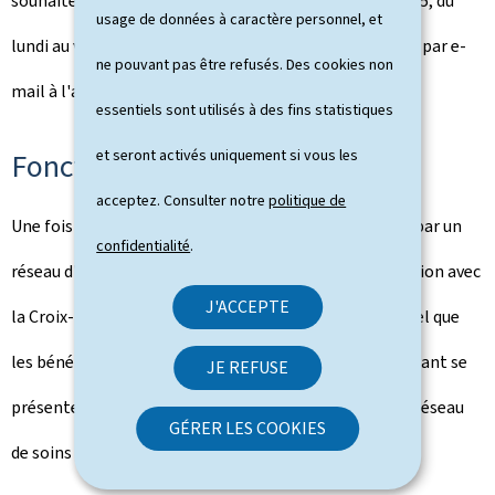
souhaitent se (ré)inscrire: par téléphone au (+352) 2755, du
usage de données à caractère personnel, et
lundi au vendredi (sauf jours fériés), de 8 à 17 heures ou par e-
ne pouvant pas être refusés. Des cookies non
mail à l'adresse
canicule@croix-rouge.lu
.
essentiels sont utilisés à des fins statistiques
et seront activés uniquement si vous les
Fonctionnement du dispositif
acceptez. Consulter notre
politique de
Une fois inscrits, les bénéficiaires sont pris en charge par un
confidentialité
.
réseau d'aides et de soins à domicile, dont la coordination avec
J'ACCEPTE
la Croix-Rouge est assurée par la COPAS. Il est essentiel que
les bénéficiaires répondent lorsque le personnel soignant se
JE REFUSE
présente à leur domicile ou signalent leur absence au réseau
GÉRER LES COOKIES
de soins à domicile qui assure les visites chez eux.