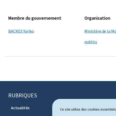
Membre du gouvernement
Organisation
BACKES Yuriko
Ministère de la Mo
publics
RUBRIQUES
P
i
Actualités
Ce site utilise des cookies essentie
Système pol
e