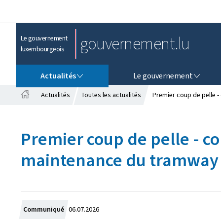
gouvernement.lu
Le gouvernement
luxembourgeois
ACTUALITÉS
LE GOUVERNEMENT
Actualités
Le gouvernement
Actualités
Toutes les actualités
Premier coup de pelle -
A
c
c
Premier coup de pelle - co
u
e
maintenance du tramway à
i
l
C
Communiqué
06.07.2026