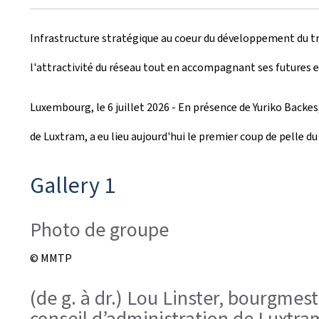
r
Infrastructure stratégique au coeur du développement du tr
é
l'attractivité du réseau tout en accompagnant ses futures 
e
l
Luxembourg, le 6 juillet 2026 - En présence de Yuriko Backes
e
de Luxtram, a eu lieu aujourd'hui le premier coup de pelle 
Gallery 1
Photo de groupe
© MMTP
(de g. à dr.) Lou Linster, bourgme
conseil d’administration de Luxtra