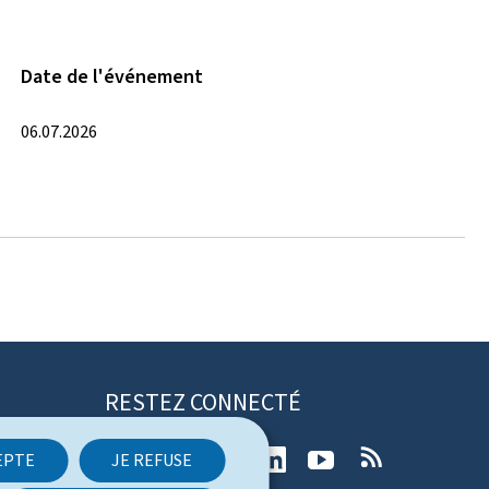
Date de l'événement
06.07.2026
RESTEZ CONNECTÉ
T
F
I
L
Y
R
EPTE
JE REFUSE
w
a
n
i
o
S