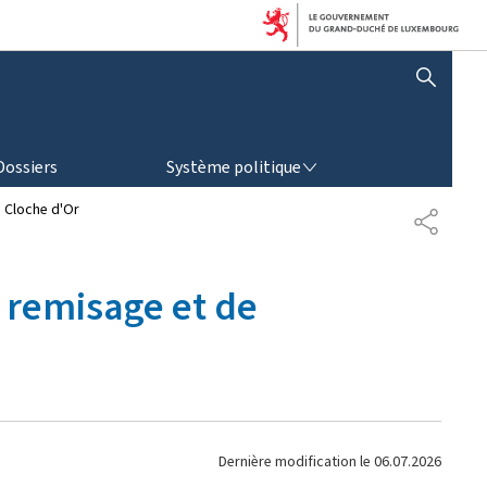
AFFICHER / MASQUER LA RECHERCHE
SYSTÈME POLITIQUE
Dossiers
Système politique
a Cloche d'Or
P
A
R
T
e remisage et de
A
G
E
Dernière modification le
06.07.2026