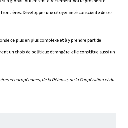
u Sud global influencent directement notre prospérité,
s frontières. Développer une citoyenneté consciente de ces
nde de plus en plus complexe et à y prendre part de
ment un choix de politique étrangère: elle constitue aussi un
ères et européennes, de la Défense, de la Coopération et du