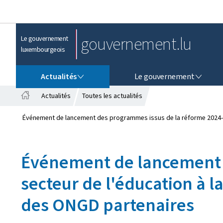
gouvernement.lu
Le gouvernement
luxembourgeois
ACTUALITÉS
LE GOUVERNEMENT
Actualités
Le gouvernement
Actualités
Toutes les actualités
A
c
Événement de lancement des programmes issus de la réforme 2024-20
c
u
e
Événement de lancement 
i
l
secteur de l'éducation à l
des ONGD partenaires