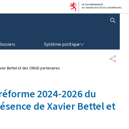
AFFICHER / MASQUER LA RECHERCHE
SYSTÈME POLITIQUE
Dossiers
Système politique
P
A
ier Bettel et des ONGD partenaires
R
T
A
G
réforme 2024-2026 du
E
ésence de Xavier Bettel et