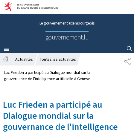
Aller au menu principal
Aller au contenu
Le gouvernement luxembourgeois
gouvernement.lu
MENU
PRINCIPAL
AFFICHER / MASQUER LA RECHERCHE
Actualités
Toutes les actualités
P
A
A
c
R
Luc Frieden a participé au Dialogue mondial sur la
c
T
gouvernance de l'intelligence artificielle à Genève
u
A
e
G
i
E
Luc Frieden a participé au
l
Dialogue mondial sur la
gouvernance de l'intelligence