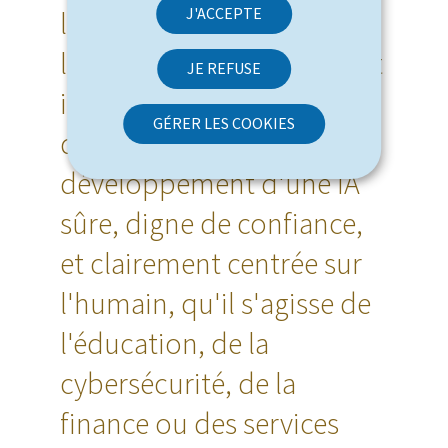
J'ACCEPTE
luxembourgeoise pour
l'IA. Nous encourageons et
JE REFUSE
investissons à travers
GÉRER LES COOKIES
divers projets le
développement d'une IA
sûre, digne de confiance,
et clairement centrée sur
l'humain, qu'il s'agisse de
l'éducation, de la
cybersécurité, de la
finance ou des services