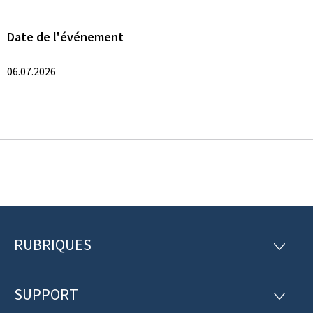
Date de l'événement
06.07.2026
RUBRIQUES
P
R
U
i
B
R
SUPPORT
e
S
I
U