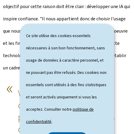
objectif pour cette raison doit être clair : développer une IA qui
inspire confiance. "Il nous appartient donc de choisir l'usage
que nous en faisons, la façon dont nous la mettons en oeuvre
Ce site utilise des cookies essentiels
et les finalités qu'elle doit servir." Pour garantir que cette
nécessaires à son bon fonctionnement, sans
technologie serve l'intérêt général, il est impératif d'établir
usage de données à caractère personnel, et
un cadre réglementaire fondé sur le multilatéralisme.
ne pouvant pas être refusés. Des cookies non
essentiels sont utilisés à des fins statistiques
Valeurs, confiance,
et seront activés uniquement si vous les
diversité – ce sont
acceptez. Consulter notre
politique de
précisément les ambitions
confidentialité
.
de la stratégie