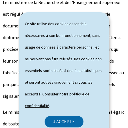
Le ministère de la Recherche et de l'Enseignement supérieur
est régulièrement confronté à des tentatives de fraude
Ce site utilise des cookies essentiels
documentaire, notamment par la présentation de faux
nécessaires à son bon fonctionnement, sans
diplômes ou de documents falsifiés. Les services compétents
usage de données à caractère personnel, et
procèdent à des vérifications systématiques des dossiers qui
ne pouvant pas être refusés. Des cookies non
leur sont soumis et, chaque fois que des indices sérieux de
essentiels sont utilisés à des fins statistiques
falsification sont constatés, une dénonciation est adressée au
et seront activés uniquement si vous les
parquet. Le ministère effectue ainsi régulièrement de tels
acceptez. Consulter notre
politique de
signalements dans le cadre de ses missions.
confidentialité
.
Le ministère applique une politique de tolérance zéro à l'égard
J'ACCEPTE
de toute tentative de fraude documentaire et coopère