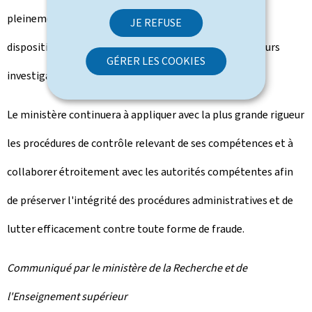
pleinement avec les autorités judiciaires. Il met à leur
JE REFUSE
disposition tous les éléments utiles dans le cadre de leurs
GÉRER LES COOKIES
investigations.
Le ministère continuera à appliquer avec la plus grande rigueur
les procédures de contrôle relevant de ses compétences et à
collaborer étroitement avec les autorités compétentes afin
de préserver l'intégrité des procédures administratives et de
lutter efficacement contre toute forme de fraude.
Communiqué par le ministère de la Recherche et de
l'Enseignement supérieur