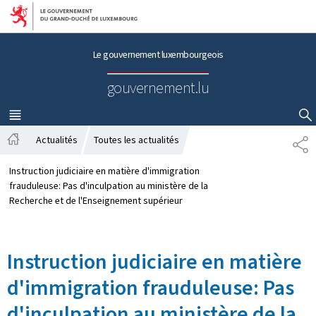
Aller au menu principal
Aller au contenu
Le gouvernement luxembourgeois
gouvernement.lu
MENU
PRINCIPAL
AFFICHER / MASQUER LA RECHERCHE
Actualités
Toutes les actualités
P
A
A
c
R
Instruction judiciaire en matière d'immigration
c
T
frauduleuse: Pas d'inculpation au ministère de la
u
A
Recherche et de l'Enseignement supérieur
e
G
i
E
l
Instruction judiciaire en matière
d'immigration frauduleuse: Pas
d'inculpation au ministère de la