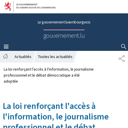
Aller au menu principal
Aller au contenu
Le gouvernement luxembourgeois
gouvernement.lu
MENU
PRINCIPAL
AFFICHER / MASQUER LA RECHERCHE
Actualités
Toutes les actualités
P
A
A
c
R
La loi renforçant l'accès à l'information, le journalisme
c
T
professionnel et le débat démocratique a été
u
A
adoptée
e
G
i
E
l
La loi renforçant l'accès à
l'information, le journalisme
professionnel et le débat