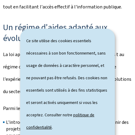
tout en facilitant l'accès effectif à l'information publique.
Un régime d'aides adapté aux
évolutions du secteur
Ce site utilise des cookies essentiels
nécessaires à son bon fonctionnement, sans
La loi apporte également des adaptations ponctuelles t au
usage de données à caractère personnel, et
régime d'aides instauré en 2021 afin de tenir compte de
ne pouvant pas être refusés. Des cookies non
l'expérience acquise depuis sa mise en oeuvre et des évolutions
essentiels sont utilisés à des fins statistiques
du secteur.
et seront activés uniquement si vous les
Parmi les mesures adoptées figurent:
acceptez. Consulter notre
politique de
L'introduction d'une aide de minimis destinée à soutenir des
confidentialité
.
projets journalistiques innovants ou de plus petite