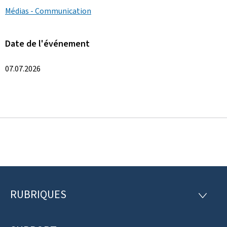
Médias - Communication
Date de l'événement
07.07.2026
RUBRIQUES
P
R
U
i
B
R