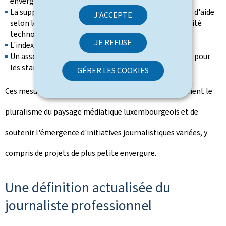
envergure;
La suppression des différents plafonds des montants d'aide
J'ACCEPTE
selon le type de publication dans un esprit de neutralité
technologique;
JE REFUSE
L'indexation de tous les montants d'aide;
Un assouplissement des conditions du régime d'aides pour
les start-up.
GÉRER LES COOKIES
Ces mesures ont pour ambition de préserver durablement le
pluralisme du paysage médiatique luxembourgeois et de
soutenir l'émergence d'initiatives journalistiques variées, y
compris de projets de plus petite envergure.
Une définition actualisée du
journaliste professionnel