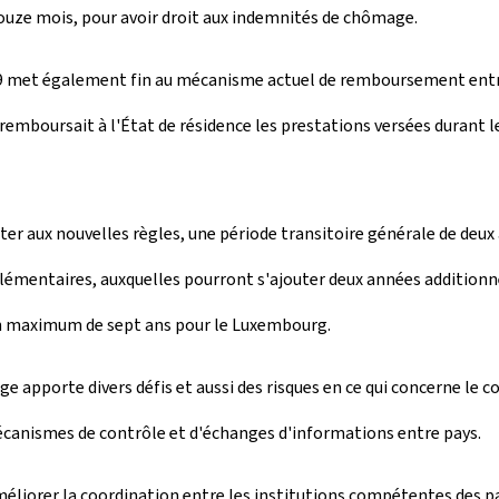
ouze mois, pour avoir droit aux indemnités de chômage.
9 met également fin au mécanisme actuel de remboursement entre
i remboursait à l'État de résidence les prestations versées durant
er aux nouvelles règles, une période transitoire générale de deux 
lémentaires, auxquelles pourront s'ajouter deux années additionne
 un maximum de sept ans pour le Luxembourg.
orte divers défis et aussi des risques en ce qui concerne le con
canismes de contrôle et d'échanges d'informations entre pays.
liorer la coordination entre les institutions compétentes des pays