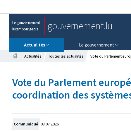
gouvernement.lu
Le gouvernement
luxembourgeois
ACTUALITÉS
LE GOUVERNEMENT
Actualités
Le gouvernement
Actualités
Toutes les actualités
Vote du Parlement europ
A
c
c
Vote du Parlement europée
u
e
coordination des systèmes 
i
l
C
Communiqué
08.07.2026