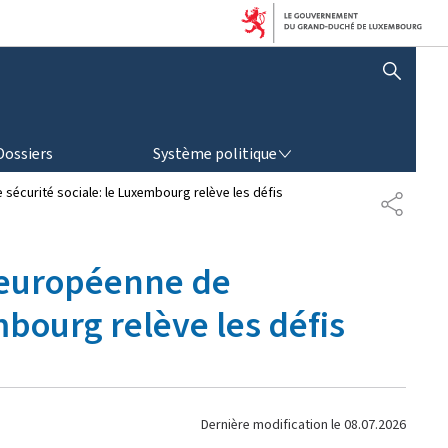
AFFICHER / MASQUER LA RECHERCHE
SYSTÈME POLITIQUE
Dossiers
Système politique
sécurité sociale: le Luxembourg relève les défis
P
A
R
T
s européenne de
A
G
mbourg relève les défis
E
Dernière modification le
08.07.2026