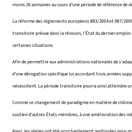
moins 26 semaines au cours d'une période de référence de d
La réforme des règlements européens 883/2004 et 987/200
transitoire prévue dans la révision, l'État du dernier emplo
certaines situations.
Afin de permettre aux administrations nationales de s'adapt
d'une dérogation spécifique lui accordant trois années supp
nécessitent. La période transitoire pourra ainsi atteindre
Comme ce changement de paradigme en matière de chômage app
soutien d'autres États membres, à une amélioration des mé
Ainsi, les règles ont été ponctuellement renforcées pour amé