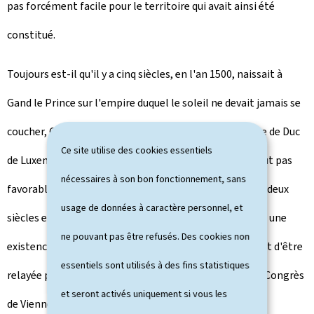
pas forcément facile pour le territoire qui avait ainsi été
constitué.
Toujours est-il qu'il y a cinq siècles, en l'an 1500, naissait à
Gand le Prince sur l'empire duquel le soleil ne devait jamais se
coucher, Charles Quint, qui reçut à sa naissance le titre de Duc
Ce site utilise des cookies essentiels
de Luxembourg. L'époque d'occupation étrangère ne fut pas
nécessaires à son bon fonctionnement, sans
favorable à la constitution d'une identité propre. Il y a deux
usage de données à caractère personnel, et
siècles encore, personne au Luxembourg ne songeait à une
ne pouvant pas être refusés. Des cookies non
existence souveraine et indépendante. L'Autriche venait d'être
essentiels sont utilisés à des fins statistiques
relayée par la France de Napoléon, en attendant…. le Congrès
et seront activés uniquement si vous les
de Vienne.