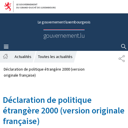
Aller au menu principal
Aller au contenu
Le gouvernement luxembourgeois
gouvernement.lu
MENU
PRINCIPAL
AFFICHER / MASQUER LA RECHERCHE
Actualités
Toutes les actualités
P
A
A
c
R
Déclaration de politique étrangère 2000 (version
c
T
originale française)
u
A
e
G
i
E
Déclaration de politique
l
étrangère 2000 (version originale
française)