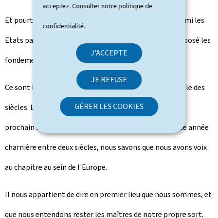
acceptez. Consulter notre
politique de
Et pourtant, un siècle plus tard notre pays figurait parmi les
confidentialité
.
Etats participant aux Conférences de La Haye, qui ont posé les
J'ACCEPTE
fondements du droit international public moderne.
JE REFUSE
Ce sont là des réalités contrastées, observées à l'échelle des
GÉRER LES COOKIES
siècles. L'on hésite dès lors à projeter le regard vers le
prochain siècle, l'avenir lointain. Il en reste qu'en cette année
charnière entre deux siècles, nous savons que nous avons voix
au chapitre au sein de l'Europe.
Il nous appartient de dire en premier lieu que nous sommes, et
que nous entendons rester les maîtres de notre propre sort.