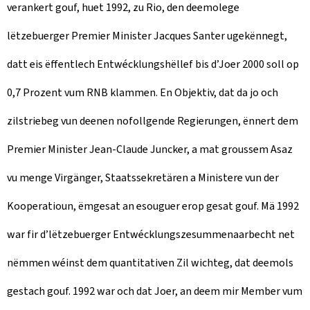
verankert gouf, huet 1992, zu Rio, den deemolege
lëtzebuerger Premier Minister Jacques Santer ugekënnegt,
datt eis ëffentlech Entwécklungshëllef bis d’Joer 2000 soll op
0,7 Prozent vum RNB klammen. En Objektiv, dat da jo och
zilstriebeg vun deenen nofollgende Regierungen, ënnert dem
Premier Minister Jean-Claude Juncker, a mat groussem Asaz
vu menge Virgänger, Staatssekretären a Ministere vun der
Kooperatioun, ëmgesat an esouguer erop gesat gouf. Mä 1992
war fir d’lëtzebuerger Entwécklungszesummenaarbecht net
nëmmen wéinst dem quantitativen Zil wichteg, dat deemols
gestach gouf. 1992 war och dat Joer, an deem mir Member vum