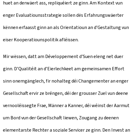
huet an derwäert ass, repliquéiert ze ginn. Am Kontext vun
enger Evaluatiounsstrategie sollen dës Erfahrungswäerter
kënnen erfaasst ginn an als Orientatioun an d’Gestaltung vun
eiser Kooperatiounspolitik afléissen.
Mir wëssen, datt am Développement d’Suen eleng net duer
ginn. D’Qualitéit an d’Eierlechkeet am gemeinsamen Effort
sinn onemgänglech, fir nohalteg déi Changementer an enger
Gesellschaft ervir ze bréngen, déi der grousser Zuel vun deene
vernooléissegte Frae, Männer a Kanner, déi wéinst der Aarmut
um Bord vun der Gesellschaft liewen, Zougang zu deenen
elementarste Rechter a soziale Servicer ze ginn. Den Invest an