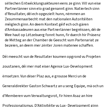
sëllechen Entwécklungsakteuren eens ze ginn. Vill vun eise
Partnerlänner sinn elo grad genannt ginn. Natierlech sinn
d’Resultater, déi ech opgezielt hunn, nëmmen an
Zesummenaarbecht mat den nationalen Autoritéiten
méiglech ginn. An deem Kontext géif ech och gären
d’Ambassadeuren aus eise Partnerlänner begréissen, déi de
Wee haut op Lëtzebuerg fonnt hunn, fir duerch hir Präsenz
de Mëtteg an der Chamber de Geescht vum Partenariat ze
bezeien, an deem mer zënter Joren matenee schaffen.
Déi meescht vun de Resultater koumen opgrond vu Projeten
zoustanen, déi mer mat eiser Agence Lux-Development
ëmsetzen. Vun dëser Plaz aus, e grousse Merci un de
Generaldirekter Gaston Schwartz an u seng Equipe, mä och un
d’Memberen vum Verwaltungsrot, fir hiren Asaz an hire
Professionalismus. D’Aktivitéite vu Lux- Development ginn