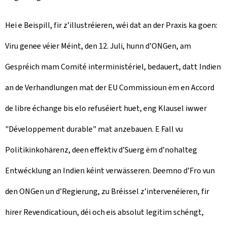
Hei e Beispill, fir z’illustréieren, wéi dat an der Praxis ka goen:
Viru genee véier Méint, den 12. Juli, hunn d’ONGen, am
Gespréich mam Comité interministériel, bedauert, datt Indien
an de Verhandlungen mat der EU Commissioun ëm en Accord
de libre échange bis elo refuséiert huet, eng Klausel iwwer
"Développement durable" mat anzebauen. E Fall vu
Politikinkohärenz, deen effektiv d’Suerg ëm d’nohalteg
Entwécklung an Indien kéint verwässeren. Deemno d’Fro vun
den ONGen un d’Regierung, zu Bréissel z’intervenéieren, fir
hirer Revendicatioun, déi och eis absolut legitim schéngt,