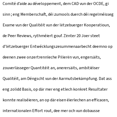
Comité d’aide au développement, dem CAD vun der OCDE, gi
sinn ; eng Memberschaft, déi zumools duerch déi regelméisseg
Exame vun der Qualitéit vun der lëtzebuerger Kooperatioun,
de Peer Reviews, rythméiert gouf. Zënter 20 Joer steet
d’lëtzebuerger Entwécklungszesummenaarbecht deemno op
deenen zwee onzertrennleche Pilierën vun, engersäits,
zouverlässeger Quantitéit an, anerersäits, ambitiéiser
Qualitéit, am Déngscht vun der Aarmutsbekämpfung. Dat ass
eng zolidd Basis, op där mer eng etlech konkret Resultater
konnte realiséieren, an op där eisen éierlechen an efficacen,
internationalen Effort rout, dee mer och vun dobausse