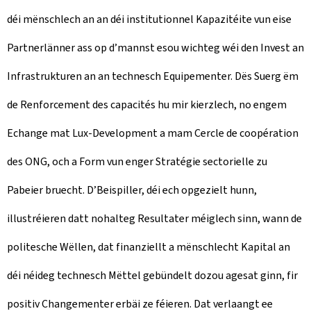
déi mënschlech an an déi institutionnel Kapazitéite vun eise
Partnerlänner ass op d’mannst esou wichteg wéi den Invest an
Infrastrukturen an an technesch Equipementer. Dës Suerg ëm
de Renforcement des capacités hu mir kierzlech, no engem
Echange mat Lux-Development a mam Cercle de coopération
des ONG, och a Form vun enger Stratégie sectorielle zu
Pabeier bruecht. D’Beispiller, déi ech opgezielt hunn,
illustréieren datt nohalteg Resultater méiglech sinn, wann de
politesche Wëllen, dat finanziellt a mënschlecht Kapital an
déi néideg technesch Mëttel gebündelt dozou agesat ginn, fir
positiv Changementer erbäi ze féieren. Dat verlaangt ee