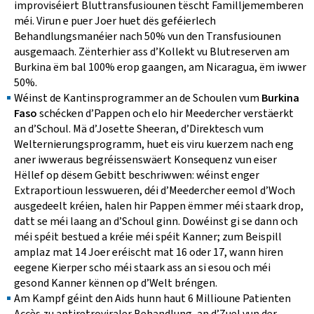
improviséiert Bluttransfusiounen tëscht Familljememberen
méi. Virun e puer Joer huet dës geféierlech
Behandlungsmanéier nach 50% vun den Transfusiounen
ausgemaach. Zënterhier ass d’Kollekt vu Blutreserven am
Burkina ëm bal 100% erop gaangen, am Nicaragua, ëm iwwer
50%.
Wéinst de Kantinsprogrammer an de Schoulen vum
Burkina
Faso
schécken d’Pappen och elo hir Meedercher verstäerkt
an d’Schoul. Mä d’Josette Sheeran, d’Direktesch vum
Welternierungsprogramm, huet eis viru kuerzem nach eng
aner iwweraus begréissenswäert Konsequenz vun eiser
Hëllef op dësem Gebitt beschriwwen: wéinst enger
Extraportioun Iesswueren, déi d’Meedercher eemol d’Woch
ausgedeelt kréien, halen hir Pappen ëmmer méi staark drop,
datt se méi laang an d’Schoul ginn. Dowéinst gi se dann och
méi spéit bestued a kréie méi spéit Kanner; zum Beispill
amplaz mat 14 Joer eréischt mat 16 oder 17, wann hiren
eegene Kierper scho méi staark ass an si esou och méi
gesond Kanner kënnen op d’Welt bréngen.
Am Kampf géint den Aids hunn haut 6 Millioune Patienten
Accès zu antiretroviraler Behandlung, an d’Zuel vun der