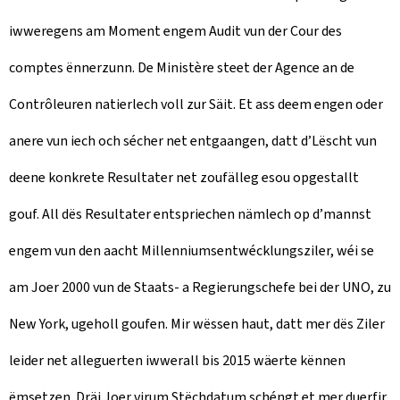
iwweregens am Moment engem Audit vun der Cour des
comptes ënnerzunn. De Ministère steet der Agence an de
Contrôleuren natierlech voll zur Säit. Et ass deem engen oder
anere vun iech och sécher net entgaangen, datt d’Lëscht vun
deene konkrete Resultater net zoufälleg esou opgestallt
gouf. All dës Resultater entspriechen nämlech op d’mannst
engem vun den aacht Millenniumsentwécklungsziler, wéi se
am Joer 2000 vun de Staats- a Regierungschefe bei der UNO, zu
New York, ugeholl goufen. Mir wëssen haut, datt mer dës Ziler
leider net alleguerten iwwerall bis 2015 wäerte kënnen
ëmsetzen. Dräi Joer virum Stëchdatum schéngt et mer duerfir