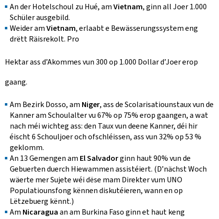
An der Hotelschoul zu Hué, am
Vietnam
, ginn all Joer 1.000
Schüler ausgebild.
Weider am
Vietnam
, erlaabt e Bewässerungssystem eng
drëtt Räisrekolt. Pro
Hektar ass d’Akommes vun 300 op 1.000 Dollar d’Joer erop
gaang.
Am Bezirk Dosso, am
Niger
, ass de Scolarisatiounstaux vun de
Kanner am Schoulalter vu 67% op 75% erop gaangen, a wat
nach méi wichteg ass: den Taux vun deene Kanner, déi hir
éischt 6 Schouljoer och ofschléissen, ass vun 32% op 53 %
geklomm.
An 13 Gemengen am
El Salvador
ginn haut 90% vun de
Gebuerten duerch Hiewammen assistéiert. (D’nächst Woch
wäerte mer Sujete wéi dëse mam Direkter vum UNO
Populatiounsfong kënnen diskutéieren, wann en op
Lëtzebuerg kënnt.)
Am
Nicaragua
an am Burkina Faso ginn et haut keng