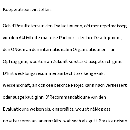
Kooperatioun virstellen.
Och d’Resultater vun den Evaluatiounen, déi mer regelméisseg
vun den Aktivitéite mat eise Partner – der Lux-Development,
den ONGen an den internationalen Organisatiounen – an
Optrag ginn, wäerten an Zukunft verstärkt ausgetosch ginn.
D’Entwécklungszesummenaarbecht ass keng exakt
Wëssenschaft, an och dee beschte Projet kann nach verbessert
oder ausgebaut ginn. D’Recommandatioune vun den
Evaluatioune weisen eis, engersäits, wou et néideg ass
nozebesseren an, anerersäits, wat sech als gutt Praxis erwisen