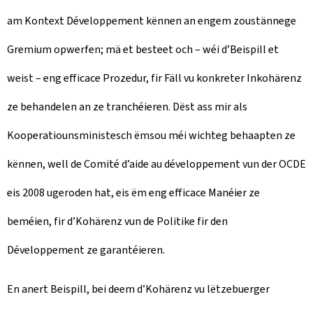
am Kontext Développement kënnen an engem zoustännege
Gremium opwerfen; mä et besteet och – wéi d’Beispill et
weist – eng efficace Prozedur, fir Fäll vu konkreter Inkohärenz
ze behandelen an ze tranchéieren. Dëst ass mir als
Kooperatiounsministesch ëmsou méi wichteg behaapten ze
kënnen, well de Comité d’aide au développement vun der OCDE
eis 2008 ugeroden hat, eis ëm eng efficace Manéier ze
beméien, fir d’Kohärenz vun de Politike fir den
Développement ze garantéieren.
En anert Beispill, bei deem d’Kohärenz vu lëtzebuerger