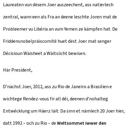
Laureaten vun dësem Joer auszeechent, ass natierlech
zentral, wann een als Fra an deene leschte Joren mat de
Probleemer vu Libéria an vum Yemen ze kämpfen hat. De
Friddensnobelpräiscomité huet dëst Joer mat senger
Décisioun Wäisheet a Wäitsiicht bewisen.
Här President,
D’nächst Joer, 2012, ass zu Rio de Janeiro a Brasilien e
wichtege Rendez-vous fir all déi, deenen d’nohalteg
Entwécklung
um Häerz läit. Da sinn et nämlech 20 Joer hier,
datt 1992 – och zu Rio – de
Weltsommet iwwer den