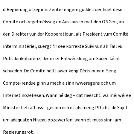
d’Regierung ofzeginn. Zënter engem gudde Joer huet dëse
Comité och regelméisseg en Austausch mat den ONGen, an
den Direkter vun der Kooperatioun, als President vum Comité
interministériel, suergt fir dee korrekte Suivi vun all Fall vu
Politikinkohärenz, deen der Entwécklung am Süden kéint
schueden. De Comité hëllt awer keng Décisiounen. Seng
Compte-rendue ginn u mech a sinn iwweregens och um
Internet nozeliesen. Wann néideg – dat heescht, wa méi wéi ee
Minister betraff ass – gesinn ech et als meng Pflicht, de Sujet
um adäquaten Niveau opzewerfen; wann et muss sinn, am
Regierungsrot.