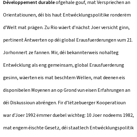
Développement durable
ofgehale gouf, mat Verspriechen an
Orientatiounen, déi bis haut Entwécklungspolitike ronderëm
d’Welt mat prägen. Zu Rio wäert d’nächst Joer versicht ginn,
pertinent Äntwerten op déi global Erausfuerderungen vum 21.
Jorhonnert ze fannen. Mir, déi bekannterweis nohalteg
Entwécklung als eng gemeinsam, global Erausfuerderung
gesinn, wäerten eis mat beschtem Wëllen, mat deenen eis
disponibelen Moyenen an op Grond vun eisen Erfahrungen an
déi Diskussioun abréngen. Fir d’lëtzebuerger Kooperatioun
war d’Joer 1992 ëmmer duebel wichteg: 10 Joer nodeems 1982,
mat engem éischte Gesetz, déi staatlech Entwécklungspolitik