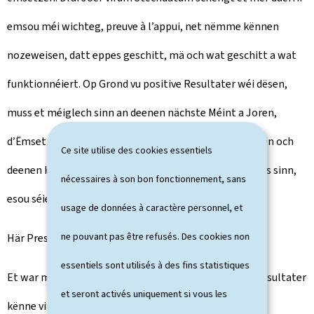
emsou méi wichteg, preuve à l’appui, net nëmme kënnen
nozeweisen, datt eppes geschitt, mä och wat geschitt a wat
funktionnéiert. Op Grond vu positive Resultater wéi dësen,
muss et méiglech sinn an deenen nächste Méint a Joren,
d’Ëmsetzung vun de Millenniumsziler z’accéléréieren an och
Ce site utilise des cookies essentiels
deenen Honnertdausenden, déi haut nach ausgeschloss sinn,
nécessaires à son bon fonctionnement, sans
esou séier wéi méiglech ze hëllefen.
usage de données à caractère personnel, et
ne pouvant pas être refusés. Des cookies non
Här President,
essentiels sont utilisés à des fins statistiques
Et war mer wichteg, dësen Echantillon vu konkrete Resultater
et seront activés uniquement si vous les
kënne virzedroen. Ech ginn nämlech dovun aus, datt