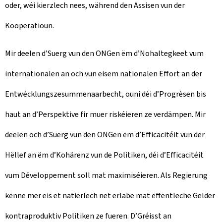
oder, wéi kierzlech nees, während den Assisen vun der
Kooperatioun.
Mir deelen d’Suerg vun den ONGen ëm d’Nohaltegkeet vum
internationalen an och vun eisem nationalen Effort an der
Entwécklungszesummenaarbecht, ouni déi d’Progrèsen bis
haut an d’Perspektive fir muer riskéieren ze verdämpen. Mir
deelen och d’Suerg vun den ONGen ëm d’Efficacitéit vun der
Hëllef an ëm d’Kohärenz vun de Politiken, déi d’Efficacitéit
vum Développement soll mat maximiséieren. Als Regierung
kënne mer eis et natierlech net erlabe mat ëffentleche Gelder
kontraproduktiv Politiken ze fueren. D’Gréisst an