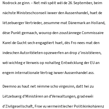
Nodrock ze ginn. – Net méi spéit wéi de 26. September, beim
nächste Ministeschconseil iwwer den Aussenhandel, huet de
lëtzebuerger Vertrieder, zesumme mat Dänemark an Holland,
dëse Punkt gemaach, wourop den zoustännege Commissaire
Karel de Gucht sech engagéiert huet, dës Fro nees mat den
indeschen Autoritéieten opzewerfen an drop z’insistéieren,
wéi wichteg e Verweis op nohalteg Entwécklung der EU an
engem internationale Vertrag iwwer Aussenhandel ass.
Deemno as haut net nëmme scho virgesinn, datt hei zu
Lëtzebuerg d’Ministèren an d’Verwaltungen, grad ewéi
d’Zivilgesellschaft, Froe vu vermeintlecher Politikinkohärenz