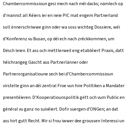
Chambercommissioun gesi mech nach méi dacks; nämlech op
d’mannst all Kéiers ier en neie PIC mat engem Partnerland
soll ënnerschriwwe ginn oder wa soss wichteg Dossiere, wéi
d’Konferenz vu Busan, op déi ech nach zréckkommen, um
Dësch leien. Et ass och mëttlerweil eng etabléiert Praxis, datt
héichrangeg Gäscht aus Partnerlänner oder
Partnerorganisatioune sech bei d’Chambercommissioun
virstelle ginn an déi zentral Froe vun hire Politiken a Mandater
presentéieren. D’Kooperatiounspolitik gëtt och vum Public en
général vu ganz no suivéiert. Dofir suergen d’ONGen; an dat
ass hirt gutt Recht. Mir si frou iwwer dee groussen Interessi un