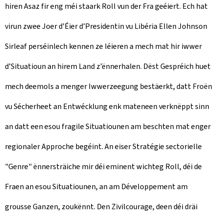
hiren Asaz fir eng méi staark Roll vun der Fra geéiert. Ech hat
virun zwee Joer d’Éier d’Presidentin vu Libéria Ellen Johnson
Sirleaf perséinlech kennen ze léieren a mech mat hir iwwer
d’Situatioun an hirem Land z’ënnerhalen. Dëst Gespréich huet
mech deemols a menger Iwwerzeegung bestäerkt, datt Froën
vu Sécherheet an Entwécklung enk mateneen verknëppt sinn
an datt een esou fragile Situatiounen am beschten mat enger
regionaler Approche begéint. An eiser Stratégie sectorielle
"Genre" ënnersträiche mir déi eminent wichteg Roll, déi de
Fraen an esou Situatiounen, an am Développement am
grousse Ganzen, zoukënnt. Den Zivilcourage, deen déi dräi