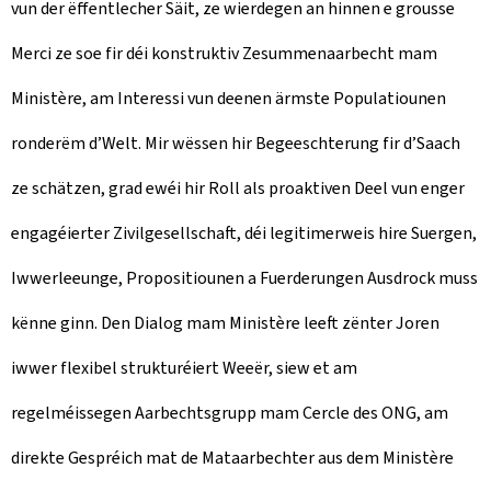
vun der ëffentlecher Säit, ze wierdegen an hinnen e grousse
Merci ze soe fir déi konstruktiv Zesummenaarbecht mam
Ministère, am Interessi vun deenen ärmste Populatiounen
ronderëm d’Welt. Mir wëssen hir Begeeschterung fir d’Saach
ze schätzen, grad ewéi hir Roll als proaktiven Deel vun enger
engagéierter Zivilgesellschaft, déi legitimerweis hire Suergen,
Iwwerleeunge, Propositiounen a Fuerderungen Ausdrock muss
kënne ginn. Den Dialog mam Ministère leeft zënter Joren
iwwer flexibel strukturéiert Weeër, siew et am
regelméissegen Aarbechtsgrupp mam Cercle des ONG, am
direkte Gespréich mat de Mataarbechter aus dem Ministère