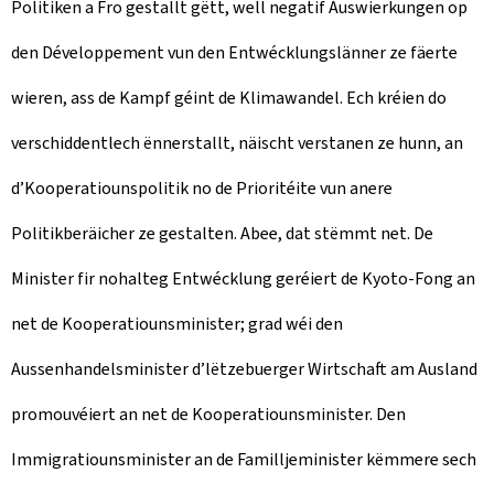
Politiken a Fro gestallt gëtt, well negatif Auswierkungen op
den Développement vun den Entwécklungslänner ze fäerte
wieren, ass de Kampf géint de Klimawandel. Ech kréien do
verschiddentlech ënnerstallt, näischt verstanen ze hunn, an
d’Kooperatiounspolitik no de Prioritéite vun anere
Politikberäicher ze gestalten. Abee, dat stëmmt net. De
Minister fir nohalteg Entwécklung geréiert de Kyoto-Fong an
net de Kooperatiounsminister; grad wéi den
Aussenhandelsminister d’lëtzebuerger Wirtschaft am Ausland
promouvéiert an net de Kooperatiounsminister. Den
Immigratiounsminister an de Familljeminister këmmere sech