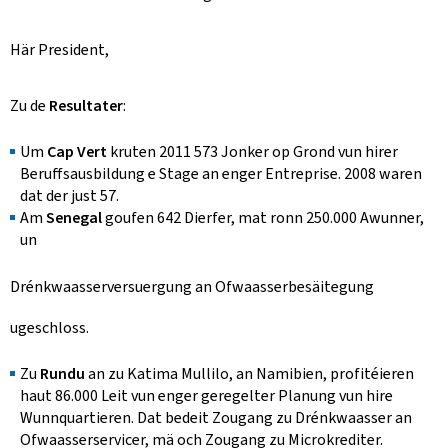
Här President,
Zu de
Resultater
:
Um
Cap Vert
kruten 2011 573 Jonker op Grond vun hirer
Beruffsausbildung e Stage an enger Entreprise. 2008 waren
dat der just 57.
Am
Senegal
goufen 642 Dierfer, mat ronn 250.000 Awunner,
un
Drénkwaasserversuergung an Ofwaasserbesäitegung
ugeschloss.
Zu
Rundu
an zu Katima Mullilo, an Namibien, profitéieren
haut 86.000 Leit vun enger geregelter Planung vun hire
Wunnquartieren. Dat bedeit Zougang zu Drénkwaasser an
Ofwaasserservicer, mä och Zougang zu Microkrediter.