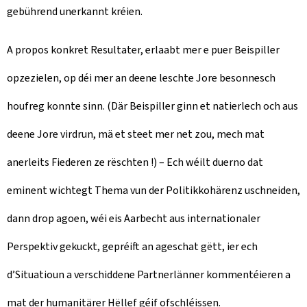
gebührend unerkannt kréien.
A propos konkret Resultater, erlaabt mer e puer Beispiller
opzezielen, op déi mer an deene leschte Jore besonnesch
houfreg konnte sinn. (Där Beispiller ginn et natierlech och aus
deene Jore virdrun, mä et steet mer net zou, mech mat
anerleits Fiederen ze rëschten !) – Ech wéilt duerno dat
eminent wichtegt Thema vun der Politikkohärenz uschneiden,
dann drop agoen, wéi eis Aarbecht aus internationaler
Perspektiv gekuckt, gepréift an ageschat gëtt, ier ech
d’Situatioun a verschiddene Partnerlänner kommentéieren a
mat der humanitärer Hëllef géif ofschléissen.