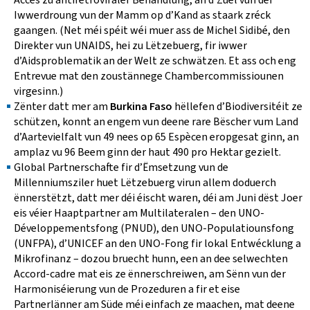
Iwwerdroung vun der Mamm op d’Kand as staark zréck
gaangen. (Net méi spéit wéi muer ass de Michel Sidibé, den
Direkter vun UNAIDS, hei zu Lëtzebuerg, fir iwwer
d’Aidsproblematik an der Welt ze schwätzen. Et ass och eng
Entrevue mat den zoustännege Chambercommissiounen
virgesinn.)
Zënter datt mer am
Burkina Faso
hëllefen d’Biodiversitéit ze
schützen, konnt an engem vun deene rare Bëscher vum Land
d’Aartevielfalt vun 49 nees op 65 Espècen eropgesat ginn, an
amplaz vu 96 Beem ginn der haut 490 pro Hektar gezielt.
Global Partnerschafte fir d’Ëmsetzung vun de
Millenniumsziler huet Lëtzebuerg virun allem doduerch
ënnerstëtzt, datt mer déi éischt waren, déi am Juni dëst Joer
eis véier Haaptpartner am Multilateralen – den UNO-
Développementsfong (PNUD), den UNO-Populatiounsfong
(UNFPA), d’UNICEF an den UNO-Fong fir lokal Entwécklung a
Mikrofinanz – dozou bruecht hunn, een an dee selwechten
Accord-cadre mat eis ze ënnerschreiwen, am Sënn vun der
Harmoniséierung vun de Prozeduren a fir et eise
Partnerlänner am Süde méi einfach ze maachen, mat deene