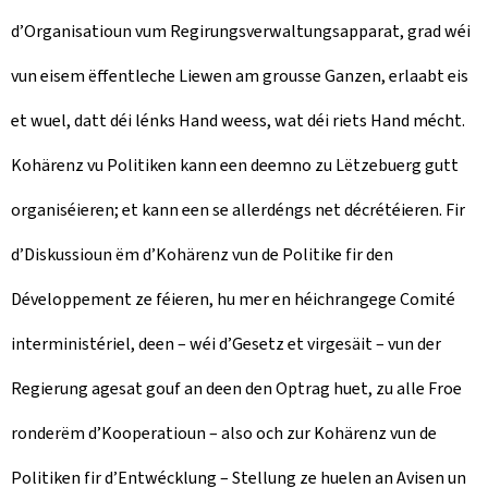
d’Organisatioun vum Regirungsverwaltungsapparat, grad wéi
vun eisem ëffentleche Liewen am grousse Ganzen, erlaabt eis
et wuel, datt déi lénks Hand weess, wat déi riets Hand mécht.
Kohärenz vu Politiken kann een deemno zu Lëtzebuerg gutt
organiséieren; et kann een se allerdéngs net décrétéieren. Fir
d’Diskussioun ëm d’Kohärenz vun de Politike fir den
Développement ze féieren, hu mer en héichrangege Comité
interministériel, deen – wéi d’Gesetz et virgesäit – vun der
Regierung agesat gouf an deen den Optrag huet, zu alle Froe
ronderëm d’Kooperatioun – also och zur Kohärenz vun de
Politiken fir d’Entwécklung – Stellung ze huelen an Avisen un