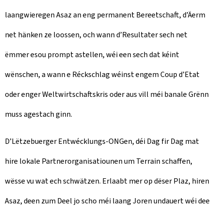
laangwieregen Asaz an eng permanent Bereetschaft, d’Äerm
net hänken ze loossen, och wann d’Resultater sech net
ëmmer esou prompt astellen, wéi een sech dat kéint
wënschen, a wann e Réckschlag wéinst engem Coup d’Etat
oder enger Weltwirtschaftskris oder aus vill méi banale Grënn
muss agestach ginn.
D’Lëtzebuerger Entwécklungs-ONGen, déi Dag fir Dag mat
hire lokale Partnerorganisatiounen um Terrain schaffen,
wësse vu wat ech schwätzen. Erlaabt mer op dëser Plaz, hiren
Asaz, deen zum Deel jo scho méi laang Joren undauert wéi dee