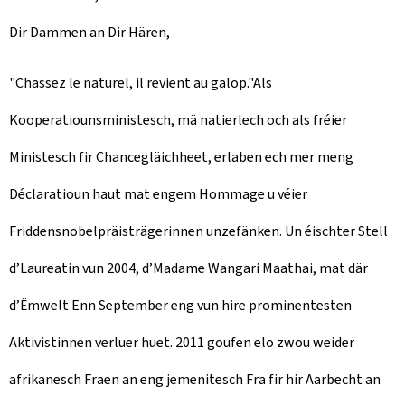
Dir Dammen an Dir Hären,
"Chassez le naturel, il revient au galop."Als
Kooperatiounsministesch, mä natierlech och als fréier
Ministesch fir Chancegläichheet, erlaben ech mer meng
Déclaratioun haut mat engem Hommage u véier
Friddensnobelpräisträgerinnen unzefänken. Un éischter Stell
d’Laureatin vun 2004, d’Madame Wangari Maathai, mat där
d’Ëmwelt Enn September eng vun hire prominentesten
Aktivistinnen verluer huet. 2011 goufen elo zwou weider
afrikanesch Fraen an eng jemenitesch Fra fir hir Aarbecht an