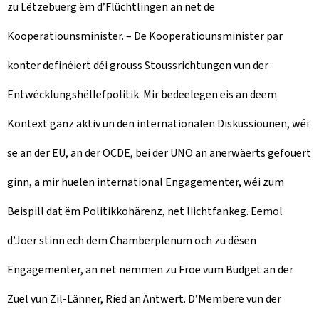
zu Lëtzebuerg ëm d’Flüchtlingen an net de
Kooperatiounsminister. – De Kooperatiounsminister par
konter definéiert déi grouss Stoussrichtungen vun der
Entwécklungshëllefpolitik. Mir bedeelegen eis an deem
Kontext ganz aktiv un den internationalen Diskussiounen, wéi
se an der EU, an der OCDE, bei der UNO an anerwäerts gefouert
ginn, a mir huelen international Engagementer, wéi zum
Beispill dat ëm Politikkohärenz, net liichtfankeg. Eemol
d’Joer stinn ech dem Chamberplenum och zu dësen
Engagementer, an net nëmmen zu Froe vum Budget an der
Zuel vun Zil-Länner, Ried an Äntwert. D’Membere vun der