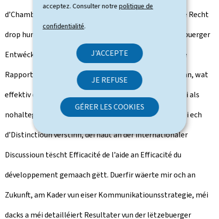
acceptez. Consulter notre
politique de
d’Chamber – an d’Lëtzebuerger am grousse Ganzen – e Recht
confidentialité
.
drop hunn, net nëmmen ze wëssen, wat mat de Lëtzebuerger
J'ACCEPTE
Entwécklungsgelder geschitt – dofir maachen mir eise
Rapport annuel – mä si hunn och e Recht drop ze gesinn, wat
JE REFUSE
effektiv duerch eis Aktioune bewierkt gëtt a wat derbäi als
GÉRER LES COOKIES
nohalteg Entwécklung erauskënnt. Et ass och esou wéi ech
d’Distinctioun verstinn, déi haut an der internationaler
Discussioun tëscht Efficacité de l’aide an Efficacité du
développement gemaach gëtt. Duerfir wäerte mir och an
Zukunft, am Kader vun eiser Kommunikatiounsstrategie, méi
dacks a méi detailléiert Resultater vun der lëtzebuerger