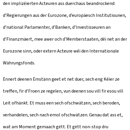
den implizéierten Acteuren ass duerchaus beandrockend:
d’Regierungen aus der Eurozone, d’europäesch Institutiounen,
d’national Parlamenter, d’Banken, d’Investisseuren an
d’Finanzmäert, mee awer och d’Memberstaaten, déi net an der
Eurozone sinn, oder extern Acteure wéi den Internationale
Währungsfonds.
Ënnert deenen Ëmstänn geet et net duer, sech eng Kéier ze
treffen, fir d’Froen ze regelen, vun deenen sou vill fir esou vill
Leit ofhänkt. Et muss een sech ofschwätzen, sech beroden,
verhandelen, sech nach emol ofschwätzen. Genau dat ass et,
wat am Moment gemaach gëtt. Et gëtt non-stop dru