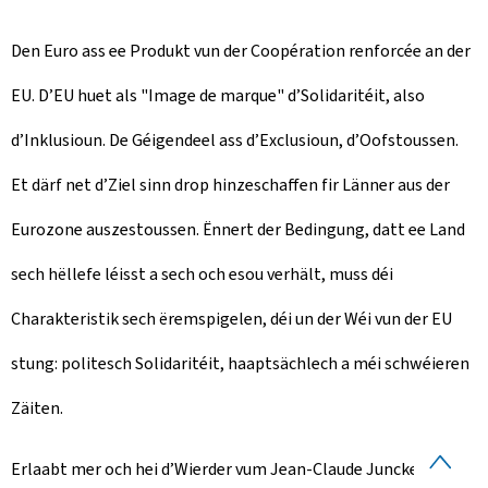
Den Euro ass ee Produkt vun der Coopération renforcée an der
EU. D’EU huet als "Image de marque" d’Solidaritéit, also
d’Inklusioun. De Géigendeel ass d’Exclusioun, d’Oofstoussen.
Et därf net d’Ziel sinn drop hinzeschaffen fir Länner aus der
Eurozone auszestoussen. Ënnert der Bedingung, datt ee Land
sech hëllefe léisst a sech och esou verhält, muss déi
Charakteristik sech ëremspigelen, déi un der Wéi vun der EU
stung: politesch Solidaritéit, haaptsächlech a méi schwéieren
Zäiten.
H
Erlaabt mer och hei d’Wierder vum Jean-Claude Juncker a