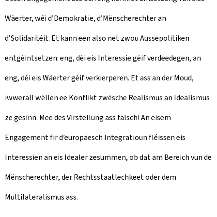
Wäerter, wéi d’Demokratie, d’Mënscherechter an
d’Solidaritéit. Et kann een also net zwou Aussepolitiken
entgéintsetzen: eng, déi eis Interessie géif verdeedegen, an
eng, déi eis Wäerter géif verkierperen. Et ass an der Moud,
iwwerall wëllen ee Konflikt zwësche Realismus an Idealismus
ze gesinn: Mee dës Virstellung ass falsch! An eisem
Engagement fir d’europäesch Integratioun fléissen eis
Interessien an eis Idealer zesummen, ob dat am Bereich vun de
Mënscherechter, der Rechtsstaatlechkeet oder dem
Multilateralismus ass.