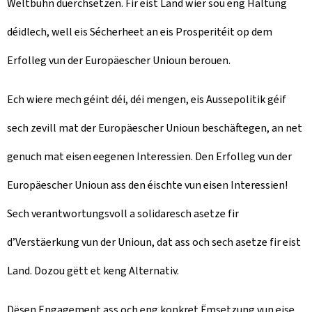
Weltbühn duerchsetzen. Fir eist Land wier sou eng Haltung
déidlech, well eis Sécherheet an eis Prosperitéit op dem
Erfolleg vun der Europäescher Unioun berouen.
Ech wiere mech géint déi, déi mengen, eis Aussepolitik géif
sech zevill mat der Europäescher Unioun beschäftegen, an net
genuch mat eisen eegenen Interessien. Den Erfolleg vun der
Europäescher Unioun ass den éischte vun eisen Interessien!
Sech verantwortungsvoll a solidaresch asetze fir
d’Verstäerkung vun der Unioun, dat ass och sech asetze fir eist
Land. Dozou gëtt et keng Alternativ.
Dësen Engagement ass och eng konkret Ëmsetzung vun eise