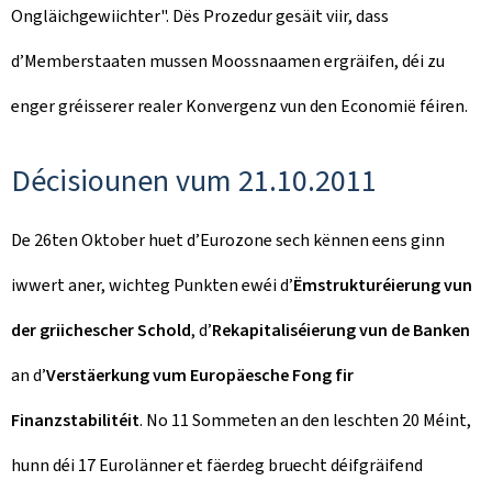
Ongläichgewiichter". Dës Prozedur gesäit viir, dass
d’Memberstaaten mussen Moossnaamen ergräifen, déi zu
enger gréisserer realer Konvergenz vun den Economië féiren.
Décisiounen vum 21.10.2011
De 26ten Oktober huet d’Eurozone sech kënnen eens ginn
iwwert aner, wichteg Punkten ewéi d’
Ëmstrukturéierung vun
der griichescher Schold
, d’
Rekapitaliséierung vun de Banken
an d’
Verstäerkung vum Europäesche Fong fir
Finanzstabilitéit
. No 11 Sommeten an den leschten 20 Méint,
hunn déi 17 Eurolänner et fäerdeg bruecht déifgräifend