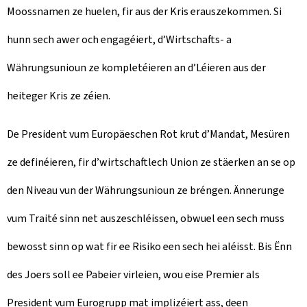
Moossnamen ze huelen, fir aus der Kris erauszekommen. Si
hunn sech awer och engagéiert, d’Wirtschafts- a
Währungsunioun ze kompletéieren an d’Léieren aus der
heiteger Kris ze zéien.
De President vum Europäeschen Rot krut d’Mandat, Mesüren
ze definéieren, fir d’wirtschaftlech Union ze stäerken an se op
den Niveau vun der Währungsunioun ze bréngen. Ännerunge
vum Traité sinn net auszeschléissen, obwuel een sech muss
bewosst sinn op wat fir ee Risiko een sech hei aléisst. Bis Ënn
des Joers soll ee Pabeier virleien, wou eise Premier als
President vum Eurogrupp mat implizéiert ass, deen