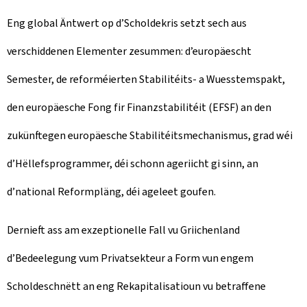
Eng global Äntwert op d’Scholdekris setzt sech aus
verschiddenen Elementer zesummen: d’europäescht
Semester, de reforméierten Stabilitéits- a Wuesstemspakt,
den europäesche Fong fir Finanzstabilitéit (EFSF) an den
zukünftegen europäesche Stabilitéitsmechanismus, grad wéi
d’Hëllefsprogrammer, déi schonn ageriicht gi sinn, an
d’national Reformpläng, déi ageleet goufen.
Dernieft ass am exzeptionelle Fall vu Griichenland
d’Bedeelegung vum Privatsekteur a Form vun engem
Scholdeschnëtt an eng Rekapitalisatioun vu betraffene