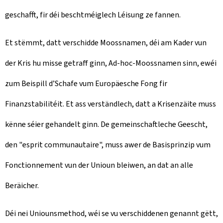
geschafft, fir déi beschtméiglech Léisung ze fannen.
Et stëmmt, datt verschidde Moossnamen, déi am Kader vun
der Kris hu misse getraff ginn, Ad-hoc-Moossnamen sinn, ewéi
zum Beispill d’Schafe vum Europäesche Fong fir
Finanzstabilitéit. Et ass verständlech, datt a Krisenzäite muss
kënne séier gehandelt ginn. De gemeinschaftleche Geescht,
den "esprit communautaire", muss awer de Basisprinzip vum
Fonctionnement vun der Unioun bleiwen, an dat an alle
Beräicher.
Déi nei Uniounsmethod, wéi se vu verschiddenen genannt gëtt,