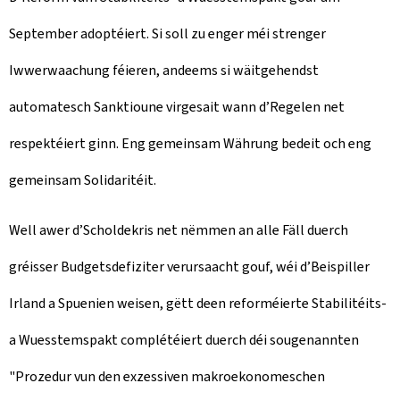
September adoptéiert. Si soll zu enger méi strenger
Iwwerwaachung féieren, andeems si wäitgehendst
automatesch Sanktioune virgesait wann d’Regelen net
respektéiert ginn. Eng gemeinsam Währung bedeit och eng
gemeinsam Solidaritéit.
Well awer d’Scholdekris net nëmmen an alle Fäll duerch
gréisser Budgetsdefiziter verursaacht gouf, wéi d’Beispiller
Irland a Spuenien weisen, gëtt deen reforméierte Stabilitéits-
a Wuesstemspakt complétéiert duerch déi sougenannten
"Prozedur vun den exzessiven makroekonomeschen