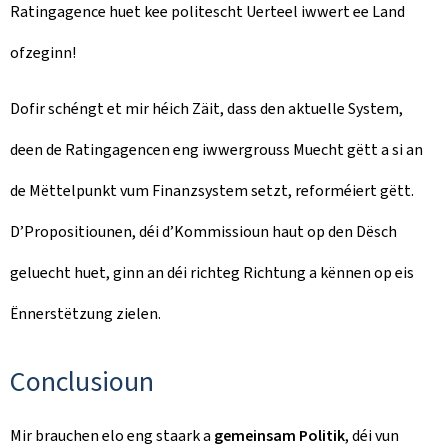
Ratingagence huet kee politescht Uerteel iwwert ee Land
ofzeginn!
Dofir schéngt et mir héich Zäit, dass den aktuelle System,
deen de Ratingagencen eng iwwergrouss Muecht gëtt a si an
de Mëttelpunkt vum Finanzsystem setzt, reforméiert gëtt.
D’Propositiounen, déi d’Kommissioun haut op den Dësch
geluecht huet, ginn an déi richteg Richtung a kënnen op eis
Ënnerstëtzung zielen.
Conclusioun
Mir brauchen elo eng staark a
gemeinsam Politik
, déi vun