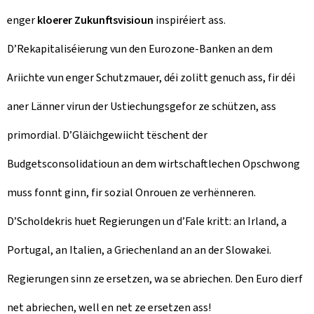
enger
kloerer Zukunftsvisioun
inspiréiert ass.
D’Rekapitaliséierung vun den Eurozone-Banken an dem
Ariichte vun enger Schutzmauer, déi zolitt genuch ass, fir déi
aner Länner virun der Ustiechungsgefor ze schützen, ass
primordial. D’Gläichgewiicht tëschent der
Budgetsconsolidatioun an dem wirtschaftlechen Opschwong
muss fonnt ginn, fir sozial Onrouen ze verhënneren.
D’Scholdekris huet Regierungen un d’Fale kritt: an Irland, a
Portugal, an Italien, a Griechenland an an der Slowakei.
Regierungen sinn ze ersetzen, wa se abriechen. Den Euro dierf
net abriechen, well en net ze ersetzen ass!