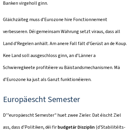
Banken virgeholl ginn.
Gläichzäiteg muss d’Eurozone hire Fonctionnement
verbesseren. Déi gemeinsam Währung setzt viraus, dass all
Land d’Regelen anhält. Am anere Fall fält d’Gerüst an de Koup.
Kee Land soll ausgeschloss ginn, an d’Länner a
Schwieregkeete profitéiere vu Bäistandsmechanismen. Mä
d’Eurozone ka just als Ganzt funktionéieren.
Europäescht Semester
D’"europäescht Semester" huet zwee Zieler. Dat éischt Ziel
ass, dass d’Politiken, déi fir
budgetär Disziplin
(d’Stabilitéits-