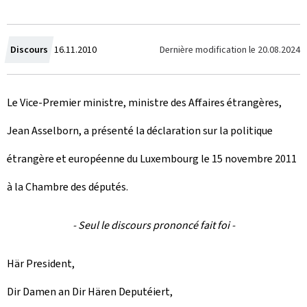
C
Dernière modification le
20.08.2024
Discours
16.11.2010
r
Le Vice-Premier ministre, ministre des Affaires étrangères,
é
Jean Asselborn, a présenté la déclaration sur la politique
e
étrangère et européenne du Luxembourg le 15 novembre 2011
l
à la Chambre des députés.
e
- Seul le discours prononcé fait foi -
Här President,
Dir Damen an Dir Hären Deputéiert,