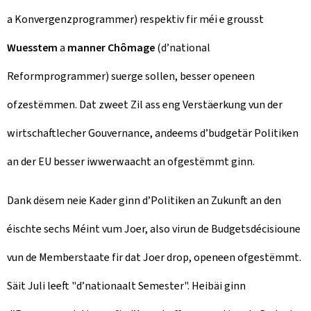
a Konvergenzprogrammer) respektiv fir méi e grousst
Wuesstem
a
manner Chômage
(d’national
Reformprogrammer) suerge sollen, besser openeen
ofzestëmmen. Dat zweet Zil ass eng Verstäerkung vun der
wirtschaftlecher Gouvernance, andeems d’budgetär Politiken
an der EU besser iwwerwaacht an ofgestëmmt ginn.
Dank dësem neie Kader ginn d’Politiken an Zukunft an den
éischte sechs Méint vum Joer, also virun de Budgetsdécisioune
vun de Memberstaate fir dat Joer drop, openeen ofgestëmmt.
Säit Juli leeft "d’nationaalt Semester". Heibäi ginn