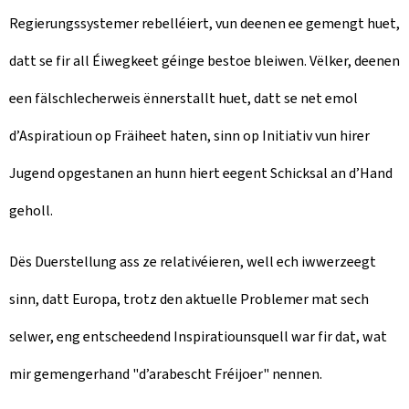
Regierungssystemer rebelléiert, vun deenen ee gemengt huet,
datt se fir all Éiwegkeet géinge bestoe bleiwen. Vëlker, deenen
een fälschlecherweis ënnerstallt huet, datt se net emol
d’Aspiratioun op Fräiheet haten, sinn op Initiativ vun hirer
Jugend opgestanen an hunn hiert eegent Schicksal an d’Hand
geholl.
Dës Duerstellung ass ze relativéieren, well ech iwwerzeegt
sinn, datt Europa, trotz den aktuelle Problemer mat sech
selwer, eng entscheedend Inspiratiounsquell war fir dat, wat
mir gemengerhand "d’arabescht Fréijoer" nennen.