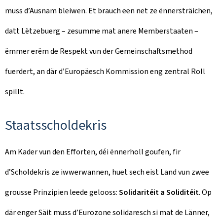
muss d’Ausnam bleiwen. Et brauch een net ze ënnersträichen,
datt Lëtzebuerg – zesumme mat anere Memberstaaten –
ëmmer erëm de Respekt vun der Gemeinschaftsmethod
fuerdert, an där d’Europäesch Kommission eng zentral Roll
spillt.
Staatsscholdekris
Am Kader vun den Efforten, déi ënnerholl goufen, fir
d’Scholdekris ze iwwerwannen, huet sech eist Land vun zwee
grousse Prinzipien leede gelooss:
Solidaritéit a Soliditéit
. Op
där enger Säit muss d’Eurozone solidaresch si mat de Länner,