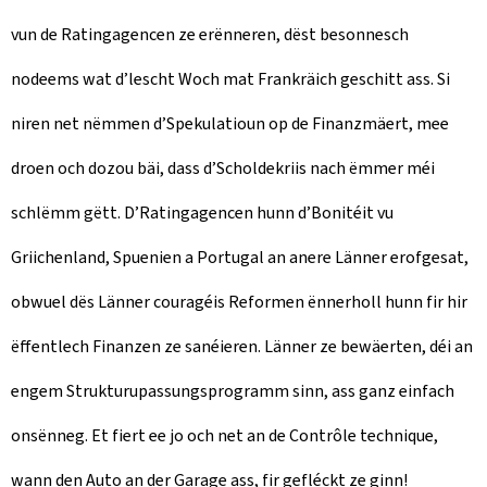
vun de Ratingagencen ze erënneren, dëst besonnesch
nodeems wat d’lescht Woch mat Frankräich geschitt ass. Si
niren net nëmmen d’Spekulatioun op de Finanzmäert, mee
droen och dozou bäi, dass d’Scholdekriis nach ëmmer méi
schlëmm gëtt. D’Ratingagencen hunn d’Bonitéit vu
Griichenland, Spuenien a Portugal an anere Länner erofgesat,
obwuel dës Länner couragéis Reformen ënnerholl hunn fir hir
ëffentlech Finanzen ze sanéieren. Länner ze bewäerten, déi an
engem Strukturupassungsprogramm sinn, ass ganz einfach
onsënneg. Et fiert ee jo och net an de Contrôle technique,
wann den Auto an der Garage ass, fir gefléckt ze ginn!