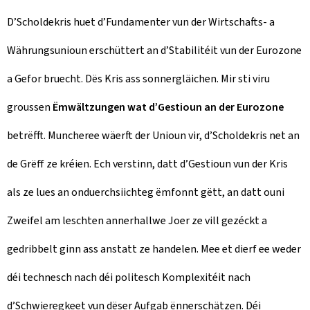
D’Scholdekris huet d’Fundamenter vun der Wirtschafts- a
Währungsunioun erschüttert an d’Stabilitéit vun der Eurozone
a Gefor bruecht. Dës Kris ass sonnergläichen. Mir sti viru
groussen
Ëmwältzungen wat d’Gestioun an der Eurozone
betrëfft. Muncheree wäerft der Unioun vir, d’Scholdekris net an
de Grëff ze kréien. Ech verstinn, datt d’Gestioun vun der Kris
als ze lues an onduerchsiichteg ëmfonnt gëtt, an datt ouni
Zweifel am leschten annerhallwe Joer ze vill gezéckt a
gedribbelt ginn ass anstatt ze handelen. Mee et dierf ee weder
déi technesch nach déi politesch Komplexitéit nach
d’Schwieregkeet vun dëser Aufgab ënnerschätzen. Déi