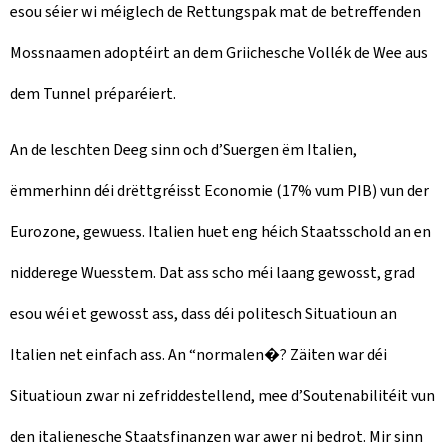
esou séier wi méiglech de Rettungspak mat de betreffenden
Mossnaamen adoptéirt an dem Griichesche Vollék de Wee aus
dem Tunnel préparéiert.
An de leschten Deeg sinn och d’Suergen ëm Italien,
ëmmerhinn déi drëttgréisst Economie (17% vum PIB) vun der
Eurozone, gewuess. Italien huet eng héich Staatsschold an en
nidderege Wuesstem. Dat ass scho méi laang gewosst, grad
esou wéi et gewosst ass, dass déi politesch Situatioun an
Italien net einfach ass. An “normalen�? Zäiten war déi
Situatioun zwar ni zefriddestellend, mee d’Soutenabilitéit vun
den italienesche Staatsfinanzen war awer ni bedrot. Mir sinn