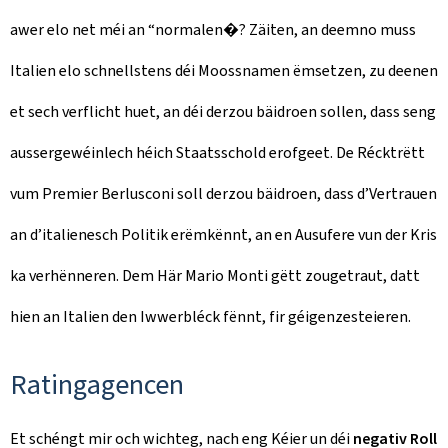
awer elo net méi an “normalen�? Zäiten, an deemno muss
Italien elo schnellstens déi Moossnamen ëmsetzen, zu deenen
et sech verflicht huet, an déi derzou bäidroen sollen, dass seng
aussergewéinlech héich Staatsschold erofgeet. De Récktrëtt
vum Premier Berlusconi soll derzou bäidroen, dass d’Vertrauen
an d’italienesch Politik erëmkënnt, an en Ausufere vun der Kris
ka verhënneren. Dem Här Mario Monti gëtt zougetraut, datt
hien an Italien den Iwwerbléck fënnt, fir géigenzesteieren.
Ratingagencen
Et schéngt mir och wichteg, nach eng Kéier un déi
negativ Roll