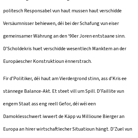
politesch Responsabel vun haut mussen haut verschidde
Versäumnisser behiewen, déi bei der Schafung vun eiser
gemeinsamer Währung an den ‘90er Joren entstaane sinn.
D’Scholdekris huet verschidde wesentlech Manktem an der
Europäescher Konstruktioun ënnerstrach.
Fir d’Politiker, déi haut am Vierdergrond stinn, ass d’Kris ee
stännege Balance-Akt. Et steet vill um Spill. D’Faillite vun
engem Staat ass eng reell Gefor, déi wéi een
Damoklesschwert iwwert de Käpp vu Millioune Bierger an
Europa an hirer wirtschaftlecher Situatioun hängt. D’Zuel vun