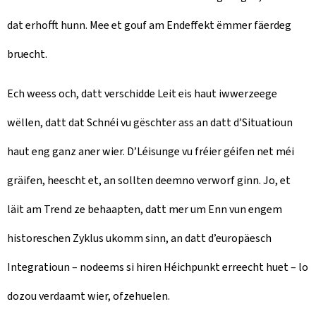
dat erhofft hunn. Mee et gouf am Endeffekt ëmmer fäerdeg
bruecht.
Ech weess och, datt verschidde Leit eis haut iwwerzeege
wëllen, datt dat Schnéi vu gëschter ass an datt d’Situatioun
haut eng ganz aner wier. D’Léisunge vu fréier géifen net méi
gräifen, heescht et, an sollten deemno verworf ginn. Jo, et
läit am Trend ze behaapten, datt mer um Enn vun engem
historeschen Zyklus ukomm sinn, an datt d’europäesch
Integratioun – nodeems si hiren Héichpunkt erreecht huet – lo
dozou verdaamt wier, ofzehuelen.