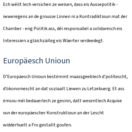
Ech wéilt Iech versichen ze weisen, dass eis Aussepolitik -
iwweregens an de grousse Linnen ni a Kontradiktioun mat der
Chamber - eng Politik ass, déi responsabel a solidaresch eis
Interessien a gläichzäiteg eis Wäerter verdeedegt.
Europäesch Unioun
D’Europäesch Unioun bestëmmt maassgeeblech d’politescht,
d’ökonomescht an dat soziaalt Liewen zu Lëtzebuerg. Et ass
ëmsou méi bedauerlech ze gesinn, datt wesentlech Acquise
vun der europäescher Konstruktioun an der Lescht
widderhuelt a Fro gestallt goufen.