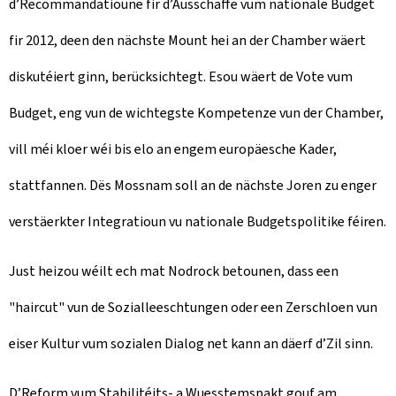
d’Recommandatioune fir d’Ausschaffe vum nationale Budget
fir 2012, deen den nächste Mount hei an der Chamber wäert
diskutéiert ginn, berücksichtegt. Esou wäert de Vote vum
Budget, eng vun de wichtegste Kompetenze vun der Chamber,
vill méi kloer wéi bis elo an engem europäesche Kader,
stattfannen. Dës Mossnam soll an de nächste Joren zu enger
verstäerkter Integratioun vu nationale Budgetspolitike féiren.
Just heizou wéilt ech mat Nodrock betounen, dass een
"haircut" vun de Sozialleeschtungen oder een Zerschloen vun
eiser Kultur vum sozialen Dialog net kann an däerf d’Zil sinn.
D’Reform vum Stabilitéits- a Wuesstemspakt gouf am