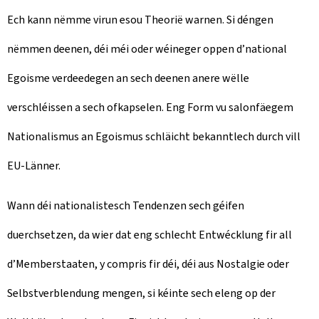
Ech kann nëmme virun esou Theorië warnen. Si déngen
nëmmen deenen, déi méi oder wéineger oppen d’national
Egoisme verdeedegen an sech deenen anere wëlle
verschléissen a sech ofkapselen. Eng Form vu salonfäegem
Nationalismus an Egoismus schläicht bekanntlech durch vill
EU-Länner.
Wann déi nationalistesch Tendenzen sech géifen
duerchsetzen, da wier dat eng schlecht Entwécklung fir all
d’Memberstaaten, y compris fir déi, déi aus Nostalgie oder
Selbstverblendung mengen, si kéinte sech eleng op der