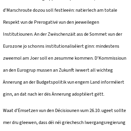
d’Marschroute dozou soll festleeën: natierlech am totale
Respekt vun de Prerogativë vun den jeeweilegen
Institutiounen. An der Zwëschenzäit ass de Sommet vun der
Eurozone jo schonns institutionaliséiert ginn: mindestens
zweemol am Joer soll en zesumme kommen. D’Kommissioun
an den Eurogrup mussen an Zukunft iwwert all wichteg
Ännerung an der Budgetspolitik vun engem Land informéiert
ginn, an dat nach ier dës Ännerung adoptéiert gëtt.
Waat d’Ëmsetzen vun den Décisiounen vum 26.10. ugeet sollte
mer dru gleewen, dass déi néi griechesch Iwergangsregierung