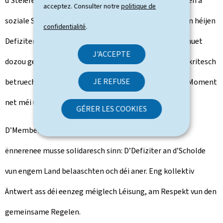
d’Steieren ze erhéijen – Moossnamen, déi zu politeschen a
acceptez. Consulter notre
politique de
soziale Spannunge gefouert hunn. D’Kombinatioun vun héijen
confidentialité
.
Defiziter a Scholden an engem schwaache Wuesstem huet
J'ACCEPTE
dozou gefouert, dass d’Finanzmäert d’Eurozone ganz kritesch
JE REFUSE
betruechten a Griichenland, Irland a Portugal sech de Moment
net méi um Finanzmaart refinanzéiere kënnen.
GÉRER LES COOKIES
D’Memberstaate si sech voll a ganz bewosst, dass si
ënnerenee musse solidaresch sinn: D’Defiziter an d’Scholde
vun engem Land belaaschten och déi aner. Eng kollektiv
Äntwert ass déi eenzeg méiglech Léisung, am Respekt vun den
gemeinsame Regelen.