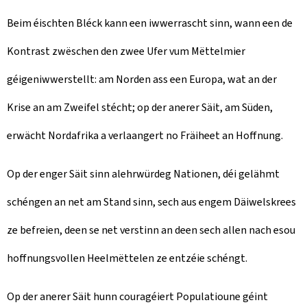
Beim éischten Bléck kann een iwwerrascht sinn, wann een de
Kontrast zwëschen den zwee Ufer vum Mëttelmier
géigeniwwerstellt: am Norden ass een Europa, wat an der
Krise an am Zweifel stécht; op der anerer Säit, am Süden,
erwächt Nordafrika a verlaangert no Fräiheet an Hoffnung.
Op der enger Säit sinn alehrwürdeg Nationen, déi gelähmt
schéngen an net am Stand sinn, sech aus engem Däiwelskrees
ze befreien, deen se net verstinn an deen sech allen nach esou
hoffnungsvollen Heelmëttelen ze entzéie schéngt.
Op der anerer Säit hunn couragéiert Populatioune géint