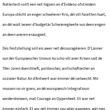
Natierlech sollt een net higoen an d’Evidenz ofstreiden:
Europa stécht an enger schwéierer Kris, déi vill Facetten huet,
an déi wäit iwwer d’budgetär Schwieregkeete vun deen engen
an deen aneren erausgeet.
Dës Feststellung soll eis awer net découragéieren. D’Länner
vun der Europäescher Unioun hu scho vill aner Krisen säit de
70er Joren duerchlieft, politescher, wirtschaftlecher an
sozialer Natur. An d’Äntwert war ëmmer déi selwecht: Mir
mussen no vir goen, an déi europäesch Integratioun
weiderdreiwen, mat Courage an Oppenheet. Et war net
ëmmer einfach. Et ass net ëmmer sou séier gaangen, wéi mer