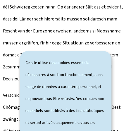
déi Schwieregkeeten hunn. Op där anerer Säit ass et evident,
dass déi Länner sech hierersäits mussen solidaresch mam
Rescht vun der Eurozone erweisen, andeems si Moossname
mussen ergräifen, fir hir eege Situatioun ze verbesseren an
domat d’Soliditéit vun der Eurozone ze stäerken. An deem
Ce site utilise des cookies essentiels
Zesummenhang goufen an de leschte Méint bedeitend
nécessaires à son bon fonctionnement, sans
Décisioune geholl.
usage de données à caractère personnel, et
Verschidde Länner hunn e schwaache Wuesstem, héije
ne pouvant pas être refusés. Des cookies non
Chômage, héich Scholden a grouss budgetär Defiziter. Dëst
essentiels sont utilisés à des fins statistiques
zwéngt si, hir sozial Budgeten drastesch ze kierzen an
et seront activés uniquement si vous les