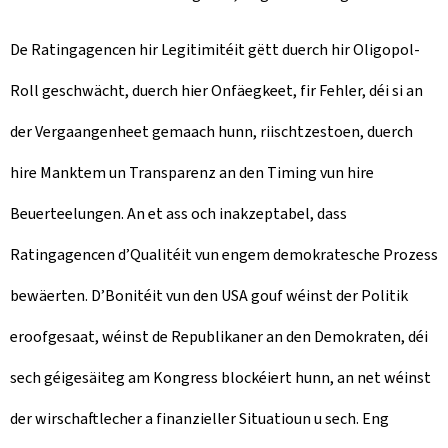
De Ratingagencen hir Legitimitéit gëtt duerch hir Oligopol-
Roll geschwächt, duerch hier Onfäegkeet, fir Fehler, déi si an
der Vergaangenheet gemaach hunn, riischtzestoen, duerch
hire Manktem un Transparenz an den Timing vun hire
Beuerteelungen. An et ass och inakzeptabel, dass
Ratingagencen d’Qualitéit vun engem demokratesche Prozess
bewäerten. D’Bonitéit vun den USA gouf wéinst der Politik
eroofgesaat, wéinst de Republikaner an den Demokraten, déi
sech géigesäiteg am Kongress blockéiert hunn, an net wéinst
der wirschaftlecher a finanzieller Situatioun u sech. Eng