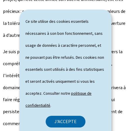
précieux : son but est de transmettre aux jeunes les valeurs de
Ce site utilise des cookies essentiels
la tolérance, du respect des droits de l’Homme, de l’ouverture
nécessaires à son bon fonctionnement, sans
à d’autres manières de penser, de sentir et d’agir.
usage de données à caractère personnel, et
Je suis profondément convaincue que ce n’est qu’à travers la
ne pouvant pas être refusés. Des cookies non
compréhension internationale, le respect de l’altérité,
essentiels sont utilisés à des fins statistiques
l’intérêt pour la culture de l’autre, l’échange d’idées –
et seront activés uniquement si vous les
domaines d’excellence de l’Unesco – que l’Humanité arrivera à
acceptez. Consulter notre
politique de
faire régner la tolérance et donc la paix là où aujourd’hui
confidentialité
.
persistent fanatisme, misère et donc conflits. Il convient de
J'ACCEPTE
commencer très tôt, dès le jeune âge, avec un tel