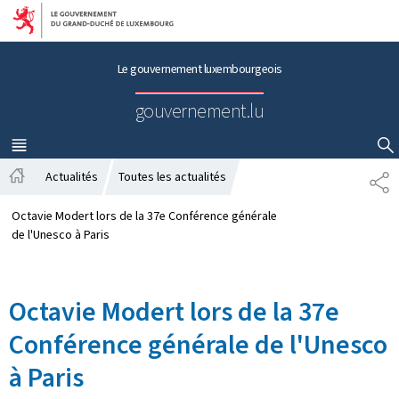
Aller au menu principal
Aller au contenu
Le gouvernement luxembourgeois
gouvernement.lu
MENU
PRINCIPAL
AFFICHER / MASQUER LA RECHERCHE
Actualités
Toutes les actualités
P
A
A
c
R
Octavie Modert lors de la 37e Conférence générale
c
T
de l'Unesco à Paris
u
A
e
G
i
E
Octavie Modert lors de la 37e
l
Conférence générale de l'Unesco
à Paris