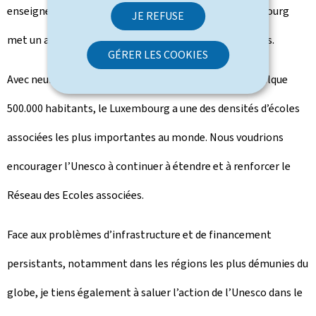
enseignement. C’est la raison pour laquelle le Luxembourg
JE REFUSE
met un accent si fort sur le Réseau des écoles associées.
GÉRER LES COOKIES
Avec neuf écoles associées pour une population de quelque
500.000 habitants, le Luxembourg a une des densités d’écoles
associées les plus importantes au monde. Nous voudrions
encourager l’Unesco à continuer à étendre et à renforcer le
Réseau des Ecoles associées.
Face aux problèmes d’infrastructure et de financement
persistants, notamment dans les régions les plus démunies du
globe, je tiens également à saluer l’action de l’Unesco dans le