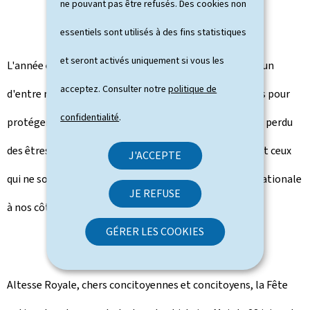
ne pouvant pas être refusés. Des cookies non
essentiels sont utilisés à des fins statistiques
et seront activés uniquement si vous les
L'année écoulée a été difficile et éprouvante pour chacun
acceptez. Consulter notre
politique de
d'entre nous. Nous avons dû renoncer à bien des choses pour
confidentialité
.
protéger nos proches. Et malgré tout cela, nous avons perdu
des êtres chers. Je souhaite ainsi penser à tous celles et ceux
J'ACCEPTE
qui ne sont plus parmi nous pour célébrer cette Fête nationale
JE REFUSE
à nos côtés.
GÉRER LES COOKIES
Altesse Royale, chers concitoyennes et concitoyens, la Fête