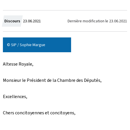
C
Dernière modification le
23.06.2021
Discours
23.06.2021
r
é
© SIP / Sophie Margue
e
Altesse Royale,
l
Monsieur le Président de la Chambre des Députés,
e
Excellences,
Chers concitoyennes et concitoyens,