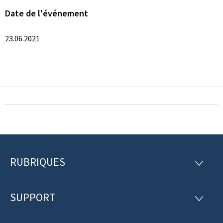
Date de l'événement
23.06.2021
RUBRIQUES
P
R
U
i
B
R
SUPPORT
e
S
I
U
Q
d
P