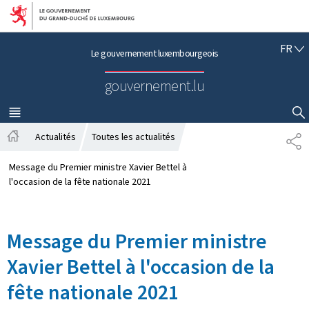
Aller au menu principal
Aller au contenu
F
FR
Le gouvernement luxembourgeois
R
A
gouvernement.lu
N
Ç
A
MENU
PRINCIPAL
AFFICHER / MASQUER LA RECHERCHE
I
Actualités
Toutes les actualités
P
S
A
A
c
R
Message du Premier ministre Xavier Bettel à
c
T
l'occasion de la fête nationale 2021
u
A
e
G
i
E
Message du Premier ministre
l
Xavier Bettel à l'occasion de la
fête nationale 2021