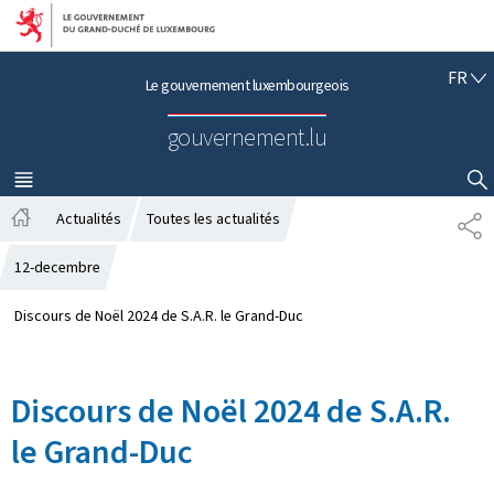
Aller au menu principal
Aller au contenu
F
FR
Le gouvernement luxembourgeois
R
A
gouvernement.lu
N
Ç
A
MENU
PRINCIPAL
AFFICHER / MASQUER LA RECHERCHE
I
Actualités
Toutes les actualités
P
S
A
A
c
R
12-decembre
c
T
u
A
Discours de Noël 2024 de S.A.R. le Grand-Duc
e
G
i
E
l
Discours de Noël 2024 de S.A.R.
le Grand-Duc