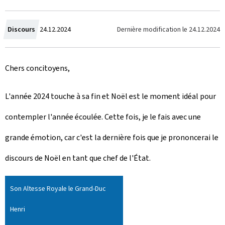
C
Dernière modification le
24.12.2024
Discours
24.12.2024
r
Chers concitoyens,
é
e
L'année 2024 touche à sa fin et Noël est le moment idéal pour
l
contempler l'année écoulée. Cette fois, je le fais avec une
e
grande émotion, car c'est la dernière fois que je prononcerai le
discours de Noël en tant que chef de l'État.
Son Altesse Royale le Grand-Duc
Henri