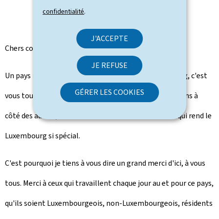
confidentialité
.
J'ACCEPTE
Chers concitoyens,
JE REFUSE
Un pays n'est pas une notion abstraite. Le Luxembourg, c'est
GÉRER LES COOKIES
vous tous qui vivez et travaillez ici, qui l'incarnez. Les uns à
côté des autres, les uns avec les autres. Vous êtes ce qui rend le
Luxembourg si spécial.
C'est pourquoi je tiens à vous dire un grand merci d'ici, à vous
tous. Merci à ceux qui travaillent chaque jour au et pour ce pays,
qu'ils soient Luxembourgeois, non-Luxembourgeois, résidents