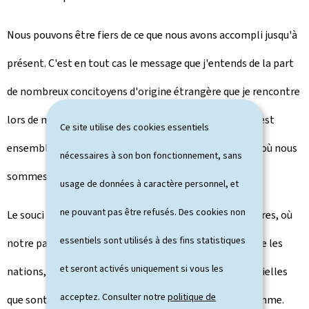
Nous pouvons être fiers de ce que nous avons accompli jusqu'à
présent. C'est en tout cas le message que j'entends de la part
de nombreux concitoyens d'origine étrangère que je rencontre
lors de mes déplacements à travers le Luxembourg. C'est
Ce site utilise des cookies essentiels
ensemble que nous avons pavé la route pour arriver là où nous
nécessaires à son bon fonctionnement, sans
sommes aujourd'hui.
usage de données à caractère personnel, et
ne pouvant pas être refusés. Des cookies non
Le souci d'inclusion se prolonge au-delà de nos frontières, où
essentiels sont utilisés à des fins statistiques
notre pays prône le multilatéralisme, le dialogue entre les
et seront activés uniquement si vous les
nations, afin de défendre ensemble nos valeurs essentielles
acceptez. Consulter notre
politique de
que sont la démocratie, la liberté et les droits de l'Homme.