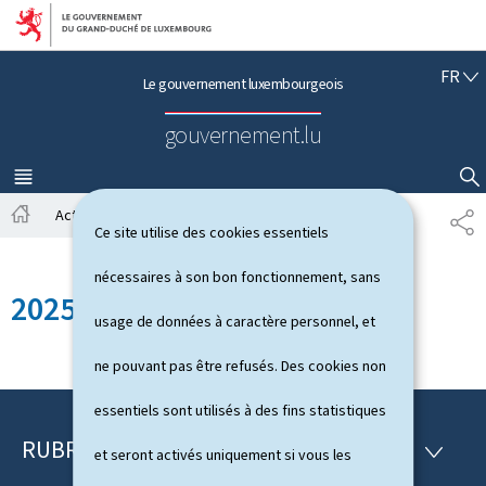
Aller au menu principal
Aller au contenu
F
FR
Le gouvernement luxembourgeois
R
A
gouvernement.lu
N
Ç
A
MENU
PRINCIPAL
AFFICHER / MASQUER LA RECHERCHE
I
Actualités
Toutes les actualités
2025
P
S
Ce site utilise des cookies essentiels
A
A
c
R
nécessaires à son bon fonctionnement, sans
c
T
2025
u
A
usage de données à caractère personnel, et
e
G
i
E
ne pouvant pas être refusés. Des cookies non
l
essentiels sont utilisés à des fins statistiques
RUBRIQUES
P
R
et seront activés uniquement si vous les
U