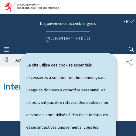
Aller au menu principal
Aller au contenu
F
FR
Le gouvernement luxembourgeois
R
A
gouvernement.lu
N
Ç
A
MENU
PRINCIPAL
AFFICHER / MASQUER LA RECHERCHE
I
Actualités
Toutes les actualités
P
S
Ce site utilise des cookies essentiels
A
A
c
R
nécessaires à son bon fonctionnement, sans
c
T
Interviews
u
A
usage de données à caractère personnel, et
e
G
i
E
ne pouvant pas être refusés. Des cookies non
l
essentiels sont utilisés à des fins statistiques
et seront activés uniquement si vous les